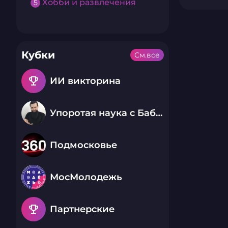
Хобби и развлечения
5
Кубки
См.все
emoji_events
ИИ викторина
Упоротая наука с Бабаем Лютым
Подмосковье
МосМолодежь
emoji_events
Партнерские