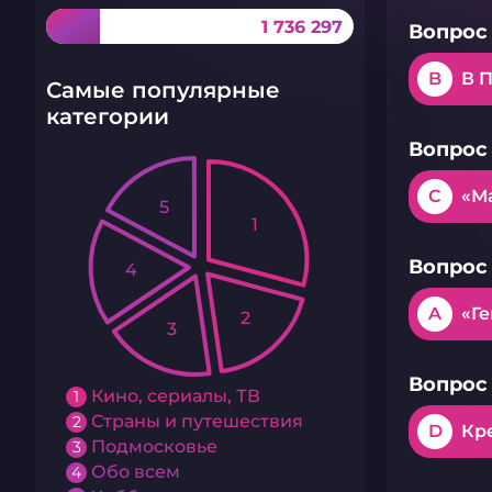
1 736 297
Вопрос 
B
В 
Самые популярные
категории
Вопрос 
C
«М
5
1
Вопрос 
4
A
«Г
2
3
Вопрос 
Кино, сериалы, ТВ
1
Страны и путешествия
2
D
Кр
Подмосковье
3
Обо всем
4