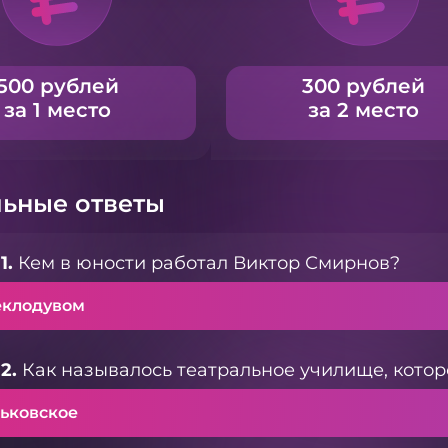
500 рублей
300 рублей
за 1 место
за 2 место
ьные ответы
1.
Кем в юности работал Виктор Смирнов?
еклодувом
2.
Как называлось театральное училище, котор
рьковское