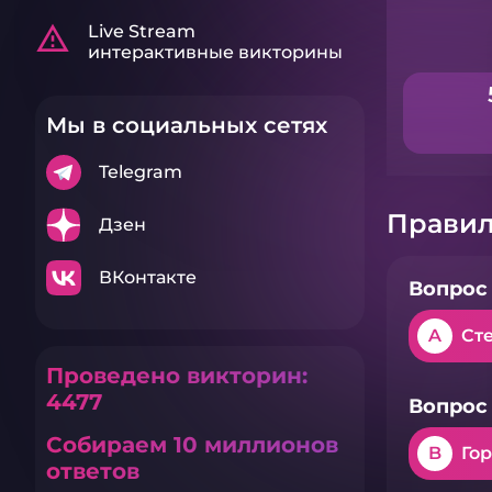
warning_amber
Live Stream
интерактивные викторины
Мы в социальных сетях
Telegram
Правил
Дзен
ВКонтакте
Вопрос 
A
Ст
Проведено викторин:
4477
Вопрос 
Собираем 10 миллионов
B
Го
ответов