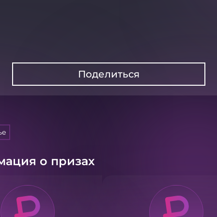
Поделиться
ье
ация о призах