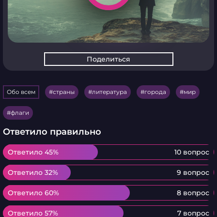
Поделиться
Обо всем
страны
литература
города
мир
флаги
Ответило правильно
Ответило 45%
Ответило 45%
10 вопрос
Ответило 32%
Ответило 32%
9 вопрос
Ответило 60%
Ответило 60%
8 вопрос
Ответило 57%
Ответило 57%
7 вопрос