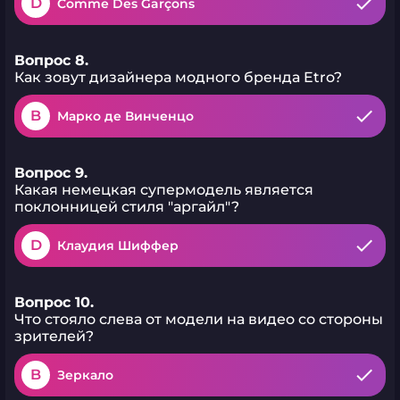
D
Comme Des Garçons
Вопрос 8.
Как зовут дизайнера модного бренда Etro?
B
Марко де Винченцо
Вопрос 9.
Какая немецкая супермодель является
поклонницей стиля "аргайл"?
D
Клаудия Шиффер
Вопрос 10.
Что стояло слева от модели на видео со стороны
зрителей?
B
Зеркало