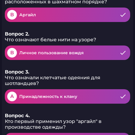
расположенных в шахматном порядке?
B
Аргайл
Вопрос 2.
Что означают белые нити на узоре?
B
Личное пользование вождя
Вопрос 3.
Что означали клетчатые одеяния для
шотландцев?
A
Принадлежность к клану
Вопрос 4.
Кто первый применил узор "аргайл" в
производстве одежды?