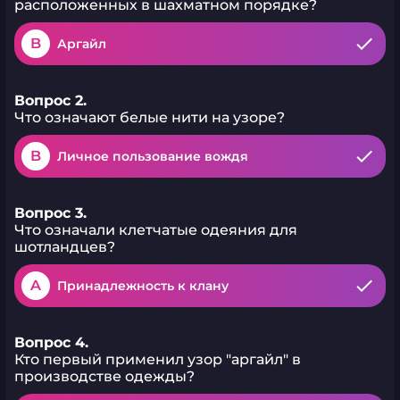
расположенных в шахматном порядке?
B
Аргайл
Вопрос 2.
Что означают белые нити на узоре?
B
Личное пользование вождя
Вопрос 3.
Что означали клетчатые одеяния для
шотландцев?
A
Принадлежность к клану
Вопрос 4.
Кто первый применил узор "аргайл" в
производстве одежды?