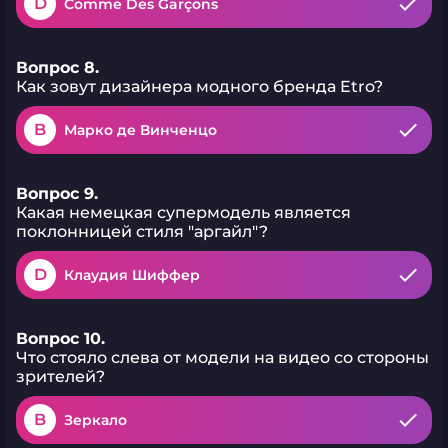
D
Comme Des Garçons
Вопрос 8.
Как зовут дизайнера модного бренда Etro?
B
Марко де Винченцо
Вопрос 9.
Какая немецкая супермодель является
поклонницей стиля "аргайл"?
D
Клаудия Шиффер
Вопрос 10.
Что стояло слева от модели на видео со стороны
зрителей?
B
Зеркало