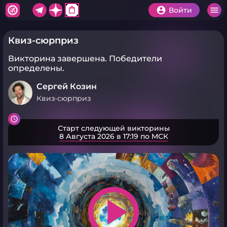
shopping_bag
Войти
Квиз-сюрприз
Викторина завершена.
Победители
определены.
Сергей Козин
Квиз-сюрприз
Старт следующей викторины
8 Августа 2026 в 17:19 по МСК
play_arrow