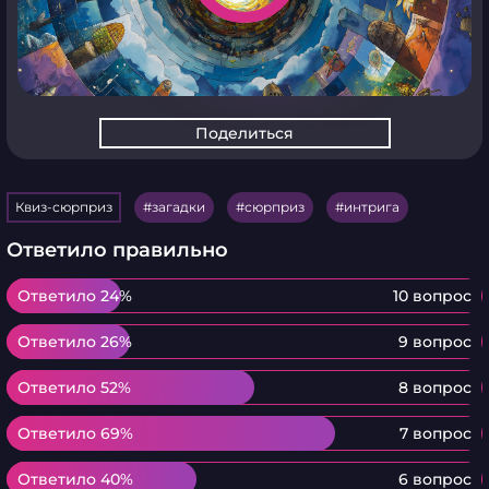
Поделиться
Квиз-сюрприз
загадки
сюрприз
интрига
Ответило правильно
Ответило 24%
Ответило 24%
10 вопрос
Ответило 26%
Ответило 26%
9 вопрос
Ответило 52%
Ответило 52%
8 вопрос
Ответило 69%
Ответило 69%
7 вопрос
Ответило 40%
Ответило 40%
6 вопрос