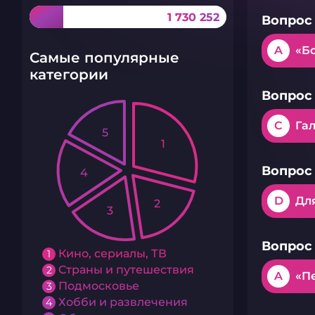
1 730 252
Вопрос 
A
«Б
Самые популярные
категории
Вопрос 
C
Га
5
1
Вопрос 
4
D
Дл
2
3
Вопрос 
Кино, сериалы, ТВ
1
Страны и путешествия
2
A
«П
Подмосковье
3
Хобби и развлечения
4