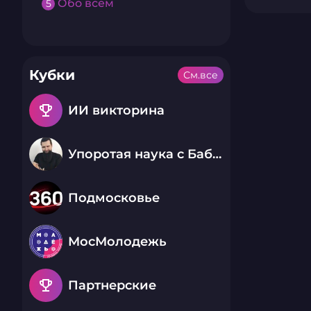
Обо всем
5
Кубки
См.все
emoji_events
ИИ викторина
Упоротая наука с Бабаем Лютым
Подмосковье
МосМолодежь
emoji_events
Партнерские