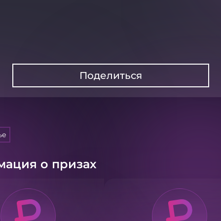
Поделиться
ье
ация о призах