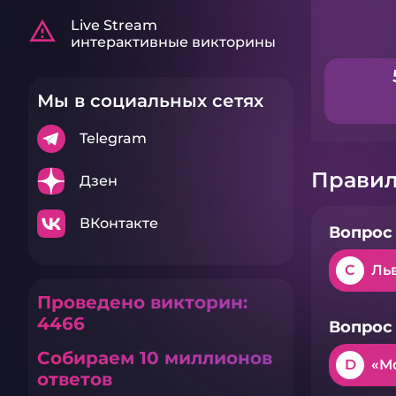
warning_amber
Live Stream
интерактивные викторины
Мы в социальных сетях
Telegram
Правил
Дзен
ВКонтакте
Вопрос 
C
Ль
Проведено викторин:
4466
Вопрос 
Собираем 10 миллионов
D
«М
ответов