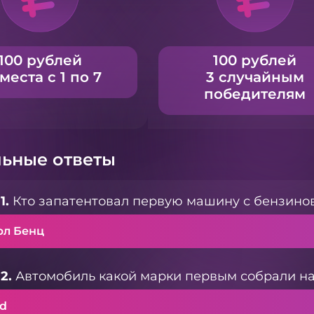
100 рублей
100 рублей
 места с 1 по 7
3 случайным
победителям
ьные ответы
1.
Кто запатентовал первую машину с бензино
рл Бенц
2.
Автомобиль какой марки первым собрали на
rd