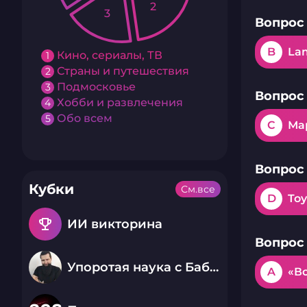
2
3
Вопрос 
B
La
Кино, сериалы, ТВ
1
Страны и путешествия
2
Подмосковье
3
Вопрос 
Хобби и развлечения
4
Обо всем
5
C
Ма
Вопрос 
Кубки
См.все
D
Toy
emoji_events
ИИ викторина
Вопрос 
Упоротая наука с Бабаем Лютым
A
«В