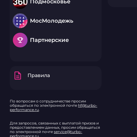
Подмосковье
МосМолодежь
emoji_events
Партнерские
description
Правила
По вопросам о сотрудничестве просим
обращаться по электронной почте
hf@turbo-
performance.ru
.
Для запросов, связанных с выплатой призов и
предоставлением данных, просим обращаться
по электронной почте
service@turbo-
performance.ru
.