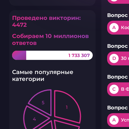
Вопрос 
Проведено викторин:
4472
A
Ко
Собираем 10 миллионов
ответов
Вопрос 
1 733 307
D
30
Самые популярные
Вопрос 
категории
C
В 
5
1
Вопрос 
4
A
Усп