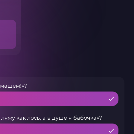
 машем!»?
ляжу как лось, а в душе я бабочка»?