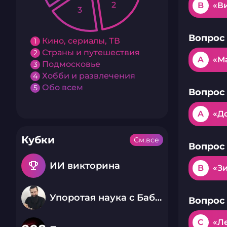
2
B
«В
3
Вопрос 
Кино, сериалы, ТВ
1
Страны и путешествия
2
A
«М
Подмосковье
3
Хобби и развлечения
4
Обо всем
5
Вопрос 
A
«Д
Кубки
См.все
Вопрос 
emoji_events
ИИ викторина
B
«З
Упоротая наука с Бабаем Лютым
Вопрос 
C
«Л