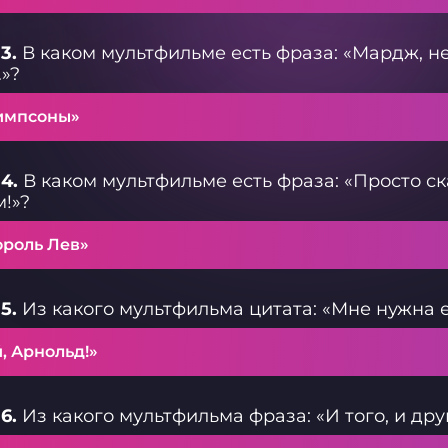
3.
В каком мультфильме есть фраза: «Мардж, не х
»?
импсоны»
4.
В каком мультфильме есть фраза: «Просто ска
!»?
ороль Лев»
5.
Из какого мультфильма цитата: «Мне нужна е
, Арнольд!»
6.
Из какого мультфильма фраза: «И того, и дру