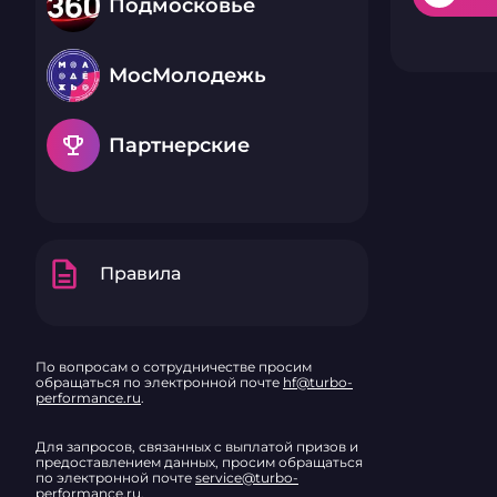
Подмосковье
МосМолодежь
emoji_events
Партнерские
description
Правила
По вопросам о сотрудничестве просим
обращаться по электронной почте
hf@turbo-
performance.ru
.
Для запросов, связанных с выплатой призов и
предоставлением данных, просим обращаться
по электронной почте
service@turbo-
performance.ru
.