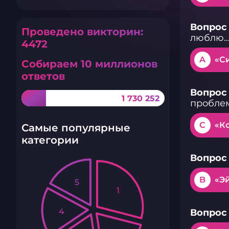
Вопрос 
Проведено викторин:
люблю…
4472
A
«С
Собираем 10 миллионов
ответов
Вопрос 
1 730 252
проблем
C
«К
Самые популярные
категории
Вопрос 
B
«Эй
5
1
4
Вопрос 