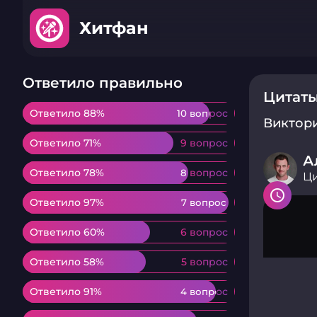
Хитфан
Ответило правильно
Цитаты
Ответило 88%
Ответило 88%
10 вопрос
10 вопрос
Виктор
Ответило 71%
Ответило 71%
9 вопрос
9 вопрос
А
Ответило 78%
Ответило 78%
8 вопрос
8 вопрос
Ци
Ответило 97%
Ответило 97%
7 вопрос
7 вопрос
Ответило 60%
Ответило 60%
6 вопрос
6 вопрос
Ответило 58%
Ответило 58%
5 вопрос
5 вопрос
Ответило 91%
Ответило 91%
4 вопрос
4 вопрос