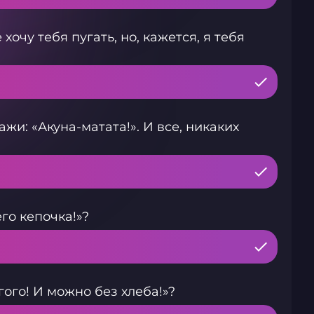
очу тебя пугать, но, кажется, я тебя
жи: «Акуна-матата!». И все, никаких
го кепочка!»?
гого! И можно без хлеба!»?