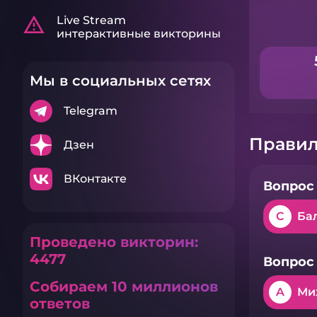
warning_amber
Live Stream
интерактивные викторины
Мы в социальных сетях
Telegram
Правил
Дзен
ВКонтакте
Вопрос 
C
Ба
Проведено викторин:
4477
Вопрос 
Собираем 10 миллионов
A
Ми
ответов