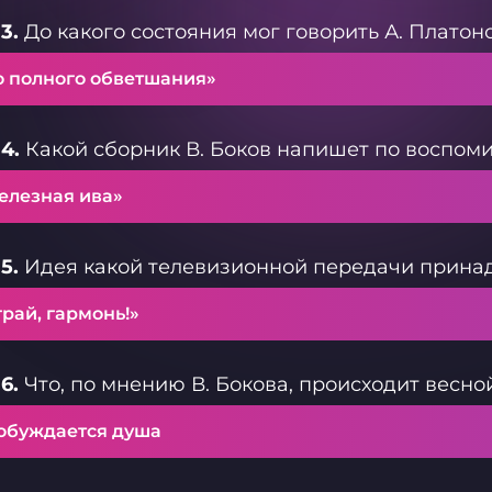
3.
До какого состояния мог говорить А. Платон
о полного обветшания»
4.
Какой сборник В. Боков напишет по воспом
елезная ива»
5.
Идея какой телевизионной передачи принад
рай, гармонь!»
6.
Что, по мнению В. Бокова, происходит весно
обуждается душа