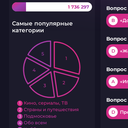
1 736 297
Вопрос 
B
«Д
Самые популярные
категории
Вопрос 
D
«Ж
5
1
Вопрос 
4
A
«Иг
2
3
Вопрос 
Кино, сериалы, ТВ
1
Страны и путешествия
2
D
Пр
Подмосковье
3
Обо всем
4