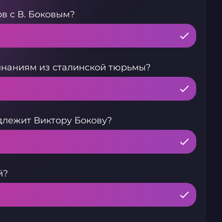
ов с В. Боковым?
инаниям из сталинской тюрьмы?
лежит Виктору Бокову?
й?