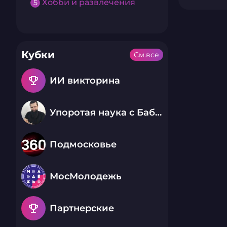
Хобби и развлечения
5
Кубки
См.все
emoji_events
ИИ викторина
Упоротая наука с Бабаем Лютым
Подмосковье
МосМолодежь
emoji_events
Партнерские