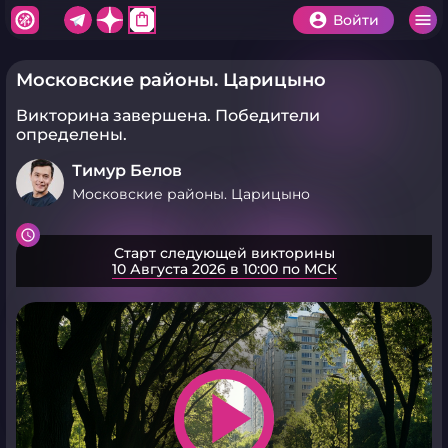
shopping_bag
Войти
Московские районы. Царицыно
Викторина завершена.
Победители
определены.
Тимур Белов
Московские районы. Царицыно
Старт следующей викторины
10 Августа 2026 в 10:00 по МСК
play_arrow