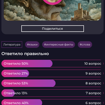
Поделиться
Литература
языки
интересные факты
слова
Ответило правильно
Ответило 50%
Ответило 50%
10 вопрос
Ответило 27%
Ответило 27%
9 вопрос
Ответило 53%
Ответило 53%
8 вопрос
Ответило 13%
Ответило 13%
7 вопрос
Ответило 40%
Ответило 40%
6 вопрос