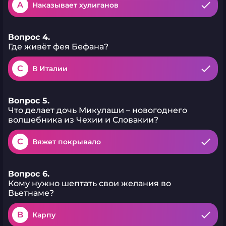
A
Наказывает хулиганов
Вопрос 4.
Где живёт фея Бефана?
C
В Италии
Вопрос 5.
Что делает дочь Микулаши – новогоднего
волшебника из Чехии и Словакии?
C
Вяжет покрывало
Вопрос 6.
Кому нужно шептать свои желания во
Вьетнаме?
B
Карпу