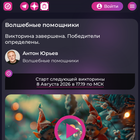
shopping_bag
Войти
Волшебные помощники
Викторина завершена.
Победители
определены.
Антон Юрьев
Волшебные помощники
Старт следующей викторины
8 Августа 2026 в 17:19 по МСК
play_arrow