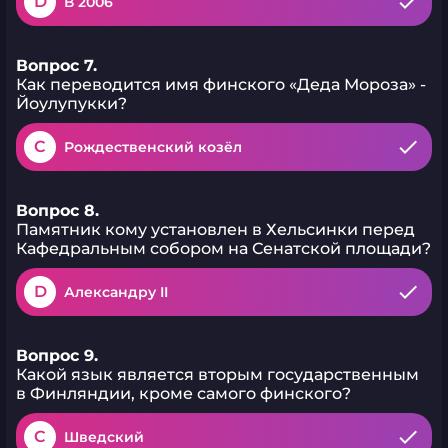
D
В 2006
Вопрос 7.
Как переводится имя финского «Деда Мороза» -
Йоулупукки?
C
Рождественский козёл
Вопрос 8.
Памятник кому установлен в Хельсинки перед
Кафедральным собором на Сенатской площади?
D
Александру II
Вопрос 9.
Какой язык является вторым государственным
в Финляндии, кроме самого финского?
C
Шведский