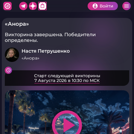
shopping_bag
Войти
«Анора»
Викторина завершена.
Победители
определены.
Настя Петрушенко
«Анора»
Старт следующей викторины
7 Августа 2026 в 10:30 по МСК
play_arrow