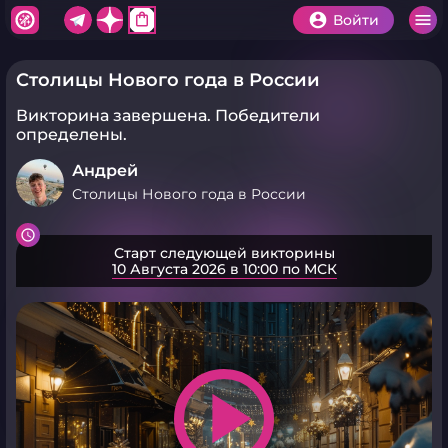
shopping_bag
Войти
Столицы Нового года в России
Викторина завершена.
Победители
определены.
Андрей
Столицы Нового года в России
Старт следующей викторины
10 Августа 2026 в 10:00 по МСК
play_arrow