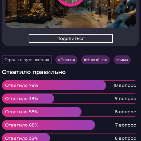
Поделиться
Страны и путешествия
Россия
Новый год
зима
Ответило правильно
Ответило 76%
Ответило 76%
10 вопрос
Ответило 38%
Ответило 38%
9 вопрос
Ответило 58%
Ответило 58%
8 вопрос
Ответило 68%
Ответило 68%
7 вопрос
Ответило 35%
Ответило 35%
6 вопрос