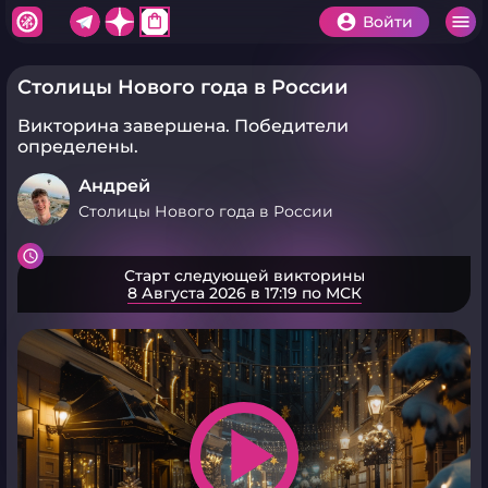
shopping_bag
Войти
Столицы Нового года в России
Викторина завершена.
Победители
определены.
Андрей
Столицы Нового года в России
Старт следующей викторины
8 Августа 2026 в 17:19 по МСК
play_arrow