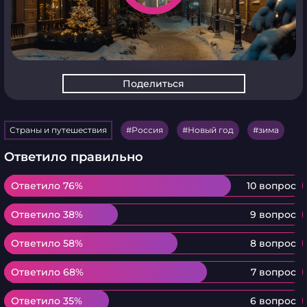
Поделиться
Страны и путешествия
Россия
Новый год
зима
Ответило правильно
Ответило 76%
Ответило 76%
10 вопрос
Ответило 38%
Ответило 38%
9 вопрос
Ответило 58%
Ответило 58%
8 вопрос
Ответило 68%
Ответило 68%
7 вопрос
Ответило 35%
Ответило 35%
6 вопрос