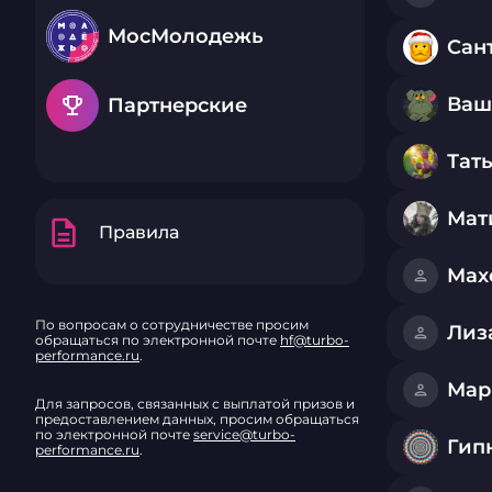
МосМолодежь
Сан
emoji_events
Ваш
Партнерские
Тат
Мат
description
Правила
Max
По вопросам о сотрудничестве просим
Лиз
обращаться по электронной почте
hf@turbo-
performance.ru
.
Для запросов, связанных с выплатой призов и
предоставлением данных, просим обращаться
по электронной почте
service@turbo-
Гип
performance.ru
.
Все права на товарный знак «Хитфан»