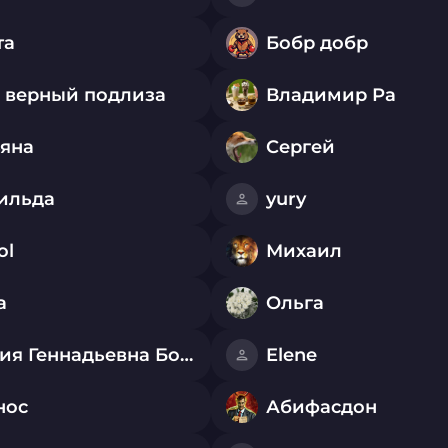
та
Бобр добр
 верный подлиза
Владимир Ра
ьяна
Сергей
ильда
yury
ol
Михаил
а
Ольга
Мария Геннадьевна Бойко
Elene
нос
Абифасдон