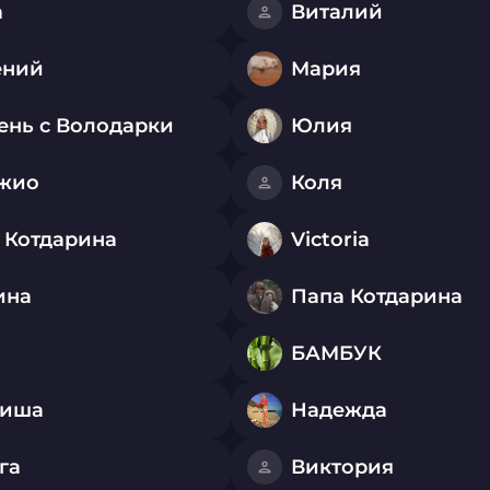
a
Виталий
ений
Мария
ень с Володарки
Юлия
жио
Коля
 Котдарина
Victoria
ина
Папа Котдарина
БАМБУК
иша
Надежда
га
Виктория