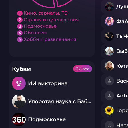
Душ
Кино, сериалы, ТВ
1
Страны и путешествия
2
ФлА
Подмосковье
3
Обо всем
4
Ты
Хобби и развлечения
5
Выб
Кет
Кубки
См.все
Вас
emoji_events
ИИ викторина
Ant
Упоротая наука с Бабаем Лютым
Гор
Подмосковье
Нат