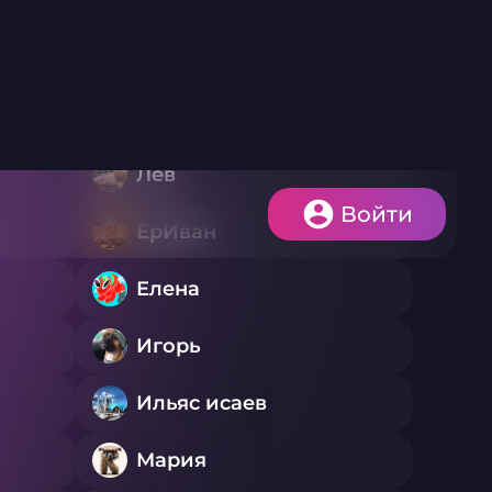
унд 6
Раунд 7
Зимушка
Лев
ЕрИван
Елена
Игорь
Ильяс исаев
Мария