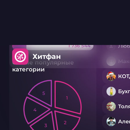
Раунд 1
Проведено викторин:
4478
Собираем 10 миллионов
Dis
ответов
1 736 544
Люб
Мак
Самые популярные
категории
КО
Бух
5
1
Тол
4
Але
2
3