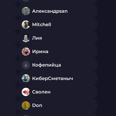
Александрsan
Mitchell
Лия
Ирина
Кофепийца
КиберСметаныч
Сволен
Don