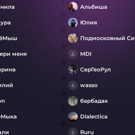
нила
Альбиша
ура
Юлия
ЧёМыш
ери меня
MDI
ирина
СерГеоРул
илий
wasso
on
барбадак
еМыка
Dialectica
али
Ruru