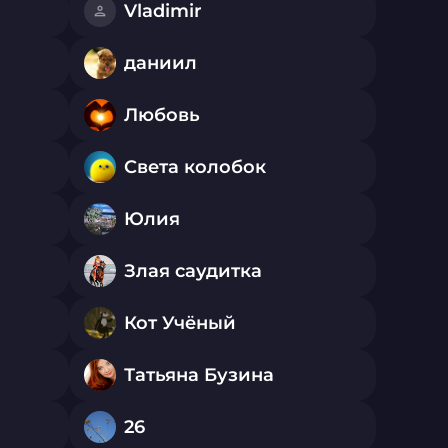
Vladimir
даниил
Любовь
Света колобок
Юлия
Злая саудитка
Кот Учёный
Татьяна Бузина
26