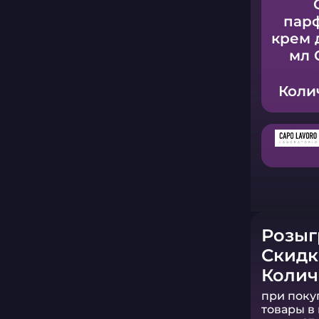
пар
крем 
мл C
Коли
Розы
Скидк
Колич
при поку
товары в 
сумму 23