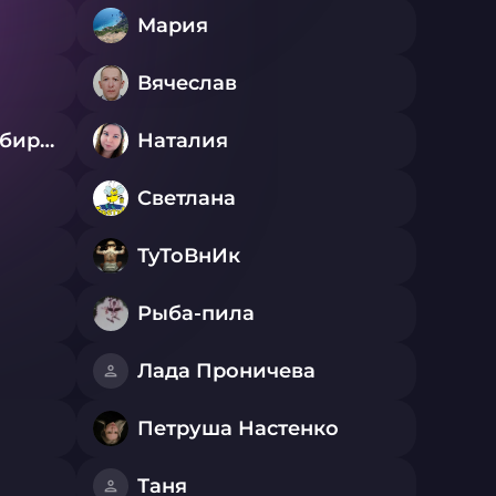
Мария
Вячеслав
Подмосковный Сибиряк
Наталия
Светлана
ТуТоВнИк
Рыба-пила
Лада Проничева
Петруша Настенко
Таня