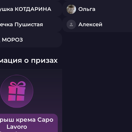
ушка КОТДАРИНА
Ольга
ечка Пушистая
Алексей
 МОРОЗ
ация о призах
рыш крема Capo
Lavoro