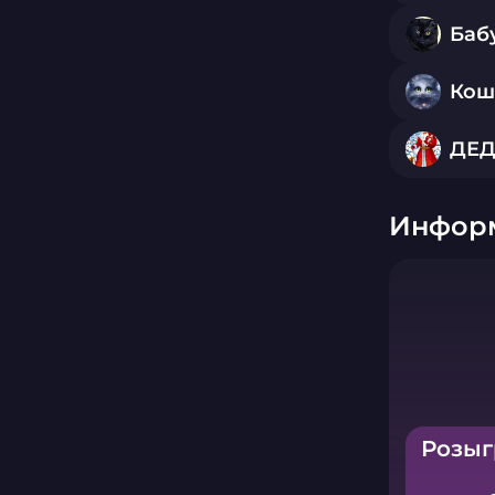
Баб
Кош
ДЕД
Информ
Розыг