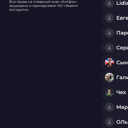
Lidi
защищены и принадлежат АО «Эквити
Алгоритм».
Евг
Пар
Сер
Сын
Гал
Чех
Мар
ОЛь