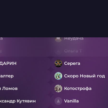
Раунд 2
Раунд 3
Раунд 4
Раунд 5
Ра
parg
Pavel K
а
Неудача
с
Ольга Т
ТДАРИН
Серега
галтер
Скоро Новый год
я Ломов
Котострофа
ксандр Кутявин
Vanilla