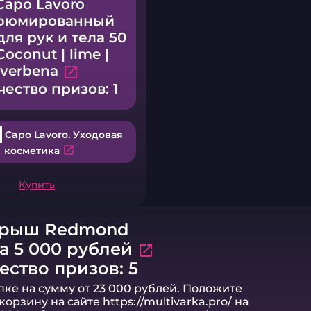
Capo Lavoro
фюмированный
для рук и тела 50
oconut | lime |
verbena
open_in_new
чество призов: 1
Capo Lavoro. Уходовая
open_in_new
косметика
Купить
грыш Redmond
а 5 000 рублей
open_in_new
ество призов: 5
пке на сумму от 23 000 рублей. Положите
корзину на сайте https://multivarka.pro/ на
 000 рублей, примените промокод (скидки