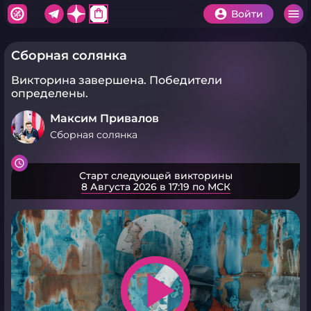
shopping_bag
Войти
Сборная солянка
Викторина завершена.
Победители
определены.
Максим Привалов
Сборная солянка
Старт следующей викторины
8 Августа 2026 в 17:19 по МСК
play_arrow