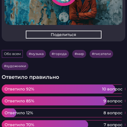
Поделиться
Обо всем
музыка
города
мир
писатели
художники
Ответило правильно
Ответило 92%
Ответило 92%
10 вопрос
Ответило 85%
Ответило 85%
9 вопрос
Ответило 12%
Ответило 12%
8 вопрос
Ответило 70%
Ответило 70%
7 вопрос