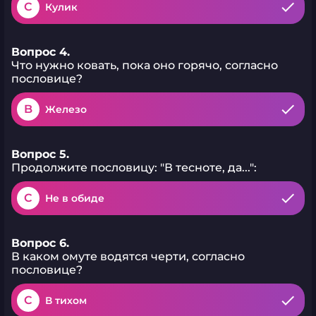
C
Кулик
Вопрос 4.
Что нужно ковать, пока оно горячо, согласно
пословице?
B
Железо
Вопрос 5.
Продолжите пословицу: "В тесноте, да...":
C
Не в обиде
Вопрос 6.
В каком омуте водятся черти, согласно
пословице?
C
В тихом