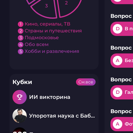
2
3
Вопрос 
Кино, сериалы, ТВ
1
D
В 
Страны и путешествия
2
Подмосковье
3
Обо всем
4
Вопрос 
Хобби и развлечения
5
A
Бе
Вопрос 
Кубки
См.все
D
Га
emoji_events
ИИ викторина
Вопрос 
Упоротая наука с Бабаем Лютым
A
Фо