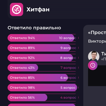
Хитфан
Ответило правильно
«Прос
Ответило 94%
Ответило 94%
10 вопрос
10 вопрос
Виктор
Ответило 89%
Ответило 89%
9 вопрос
9 вопрос
Т
Ответило 92%
Ответило 92%
8 вопрос
8 вопрос
«
Ответило 43%
Ответило 43%
7 вопрос
7 вопрос
Ответило 85%
Ответило 85%
6 вопрос
6 вопрос
Ответило 98%
Ответило 98%
5 вопрос
5 вопрос
Ответило 56%
Ответило 56%
4 вопрос
4 вопрос