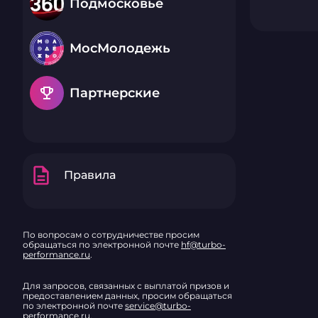
Подмосковье
МосМолодежь
emoji_events
Партнерские
description
Правила
По вопросам о сотрудничестве просим
обращаться по электронной почте
hf@turbo-
performance.ru
.
Для запросов, связанных с выплатой призов и
предоставлением данных, просим обращаться
по электронной почте
service@turbo-
performance.ru
.