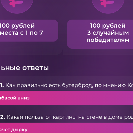
100 рублей
100 рублей
 места с 1 по 7
3 случайным
победителям
ьные ответы
1.
Как правильно есть бутерброд, по мнению К
лбасой вниз
2.
Какая польза от картины на стене в доме р
ячет дырку