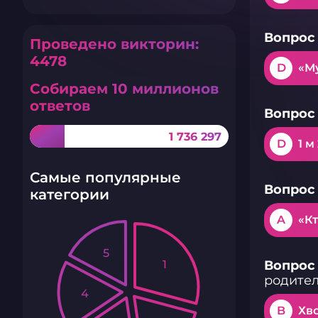
Вопрос 
Проведено викторин:
4478
D
«М
Собираем 10 миллионов
ответов
Вопрос 
1 736 297
D
1 м
Самые популярные
Вопрос 
категории
A
«Кт
5
1
Вопрос 
родите
4
B
Хв