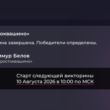
токвашино»
ина завершена.
Победители определены.
имур Белов
Простоквашино»
Старт следующей викторины
10 Августа 2026 в 10:00 по МСК