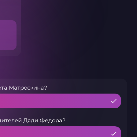
ота Матроскина?
одителей Дяди Федора?