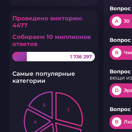
Вопрос 
Проведено викторин:
A
30
4477
Собираем 10 миллионов
Вопрос 
ответов
B
Чи
1 736 297
Вопрос 
Самые популярные
вещи из
категории
D
Эр
5
Вопрос 
1
4
B
Лх