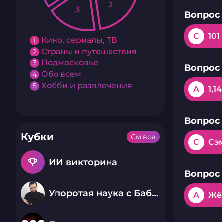
2
3
Вопрос 
C
10
Кино, сериалы, ТВ
1
Страны и путешествия
2
Подмосковье
3
Вопрос 
Обо всем
4
Хобби и развлечения
5
A
1,14
Вопрос 
Кубки
См.все
C
Сэ
emoji_events
ИИ викторина
Вопрос 
Упоротая наука с Бабаем Лютым
A
Жё