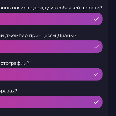
роинь носила одежду из собачьей шерсти?
ный джемпер принцессы Дианы?
фотографии?
бразах?