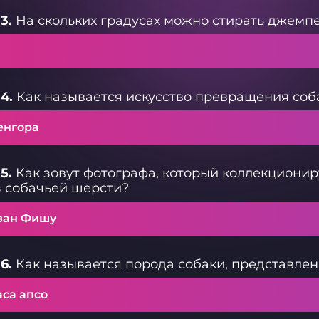
3.
На скольких градусах можно стирать джемп
4.
Как называется искусство превращения соба
енгора
5.
Как зовут фотографа, который коллекциони
 собачьей шерсти?
ван Фишу
6.
Как называется порода собаки, представле
аса апсо