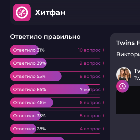
Хитфан
Ответило правильно
Twins 
Ответило 31%
Ответило 31%
10 вопрос
10 вопрос
Виктор
Ответило 39%
Ответило 39%
9 вопрос
9 вопрос
T
Ответило 55%
Ответило 55%
8 вопрос
8 вопрос
Tw
Ответило 85%
Ответило 85%
7 вопрос
7 вопрос
Ответило 46%
Ответило 46%
6 вопрос
6 вопрос
Ответило 33%
Ответило 33%
5 вопрос
5 вопрос
Ответило 28%
Ответило 28%
4 вопрос
4 вопрос