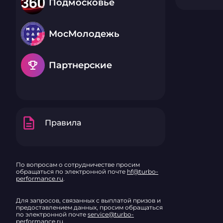
Подмосковье
МосМолодежь
emoji_events
Партнерские
description
Правила
По вопросам о сотрудничестве просим
обращаться по электронной почте
hf@turbo-
performance.ru
.
Для запросов, связанных с выплатой призов и
предоставлением данных, просим обращаться
по электронной почте
service@turbo-
performance.ru
.