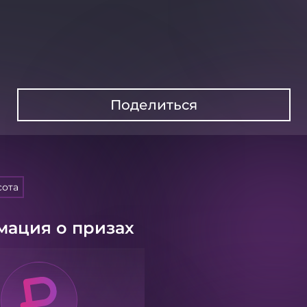
Поделиться
сота
ация о призах