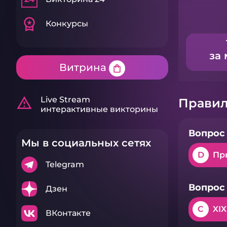
workspace_premium
Конкурсы
за 
Витрина
shopping_bag
warning_amber
Live Stream
Правил
интерактивные викторины
Вопрос 
Мы в социальных сетях
D
Пр
Telegram
Вопрос 
Дзен
C
XIX
ВКонтакте