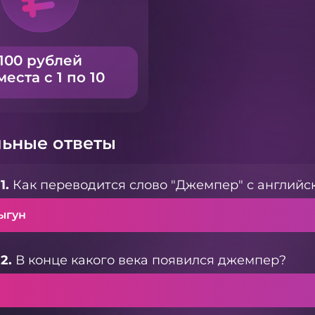
100 рублей
места с 1 по 10
ьные ответы
1.
Как переводится слово "Джемпер" с английс
ыгун
2.
В конце какого века появился джемпер?