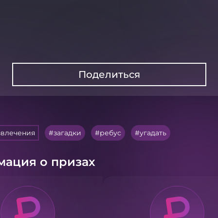
Поделиться
звлечения
загадки
ребус
угадать
ация о призах