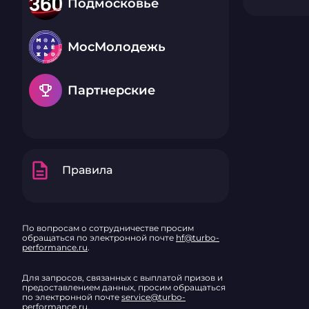
Подмосковье
МосМолодежь
emoji_events
Партнерские
description
Правила
По вопросам о сотрудничестве просим
обращаться по электронной почте
hf@turbo-
performance.ru
.
Для запросов, связанных с выплатой призов и
предоставлением данных, просим обращаться
по электронной почте
service@turbo-
performance.ru
.