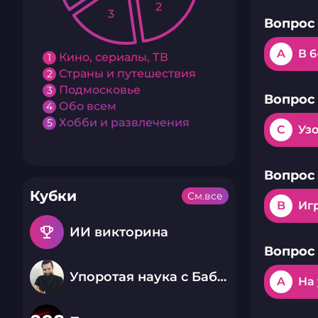
2
3
Вопрос 
A
В 6
Кино, сериалы, ТВ
1
Страны и путешествия
2
Подмосковье
3
Вопрос 
Обо всем
4
Хобби и развлечения
5
C
Уз
Вопрос 
Кубки
См.все
B
Иг
emoji_events
ИИ викторина
Вопрос 
Упоротая наука с Бабаем Лютым
A
На