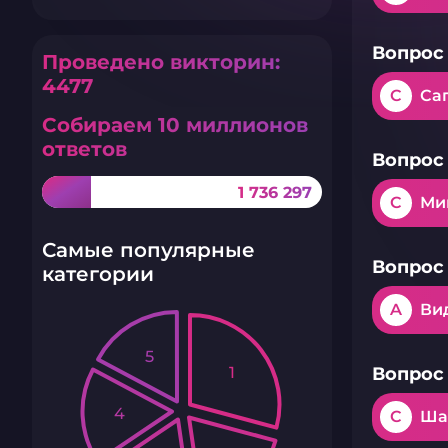
Вопрос 
Проведено викторин:
4477
C
Са
Собираем 10 миллионов
ответов
Вопрос 
1 736 297
C
Ми
Самые популярные
Вопрос 
категории
A
Ви
5
1
Вопрос 
4
C
Ша