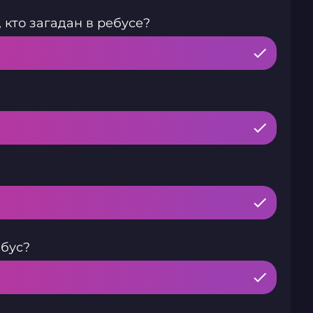
 кто загадан в ребусе?
ебус?