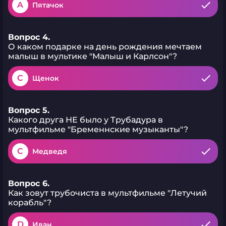
A
Пятачок
Вопрос 4.
О каком подарке на день рождения мечтаем
малыш в мультике "Малыш и Карлсон"?
C
Щенок
Вопрос 5.
Какого друга НЕ было у Трубадура в
мультфильме "Бременнские музыканты"?
C
Медведя
Вопрос 6.
Как зовут трубочиста в мультфильме "Летучий
корабль"?
D
Иван