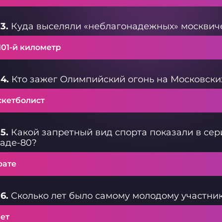
3.
Куда выселяли «неблагонадежных» москвиче
101-й километр
4.
Кто зажег Олимпийский огонь на Московских
скетболист
5.
Какой запретный вид спорта показали в сер
аде-80?
рате
6.
Сколько лет было самому молодому участни
лет