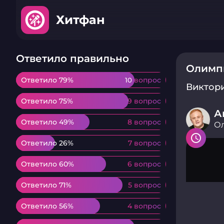
Хитфан
Ответило правильно
Олимп
Ответило 79%
Ответило 79%
10 вопрос
10 вопрос
Виктор
Ответило 75%
Ответило 75%
9 вопрос
9 вопрос
А
Ответило 49%
Ответило 49%
8 вопрос
8 вопрос
О
Ответило 26%
Ответило 26%
7 вопрос
7 вопрос
Ответило 60%
Ответило 60%
6 вопрос
6 вопрос
Ответило 71%
Ответило 71%
5 вопрос
5 вопрос
Ответило 56%
Ответило 56%
4 вопрос
4 вопрос