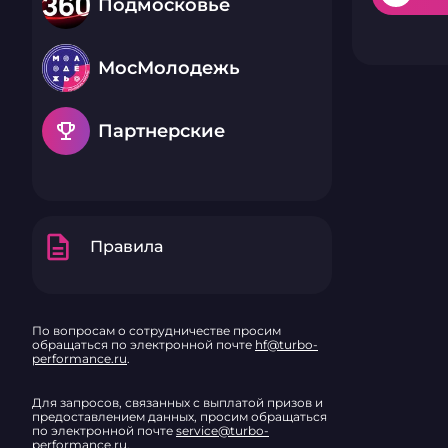
Подмосковье
МосМолодежь
emoji_events
Партнерские
description
Правила
По вопросам о сотрудничестве просим
обращаться по электронной почте
hf@turbo-
performance.ru
.
Для запросов, связанных с выплатой призов и
предоставлением данных, просим обращаться
по электронной почте
service@turbo-
performance.ru
.