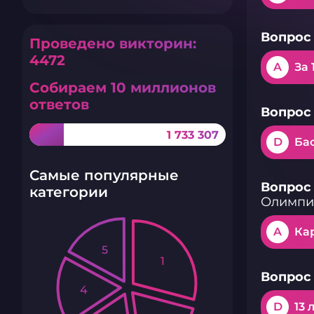
Вопрос 
Проведено викторин:
4472
A
За 
Собираем 10 миллионов
ответов
Вопрос 
1 733 307
D
Ба
Самые популярные
Вопрос 
категории
Олимпи
A
Ка
5
1
Вопрос 
4
D
13 