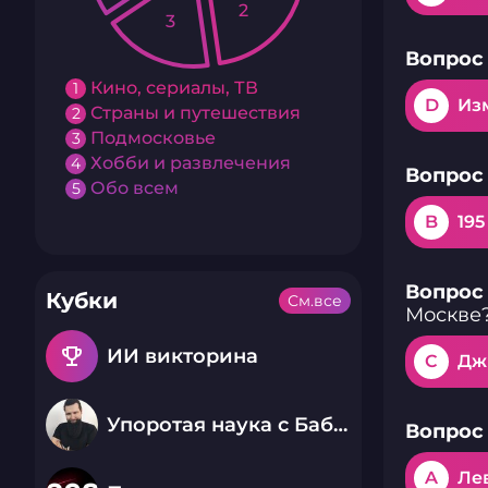
2
3
Вопрос 
Кино, сериалы, ТВ
1
D
Из
Страны и путешествия
2
Подмосковье
3
Хобби и развлечения
4
Вопрос 
Обо всем
5
B
19
Вопрос 
Кубки
См.все
Москве
emoji_events
ИИ викторина
C
Дж
Упоротая наука с Бабаем Лютым
Вопрос 
A
Ле