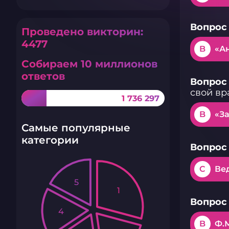
Вопрос 
Проведено викторин:
4477
B
«А
Собираем 10 миллионов
ответов
Вопрос 
свой вр
1 736 297
B
«З
Самые популярные
категории
Вопрос 
C
Ве
5
1
Вопрос 
4
B
Ф.