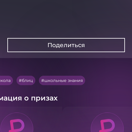
Поделиться
кола
блиц
школьные знания
ация о призах