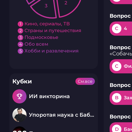
2
3
Вопрос 
Кино, сериалы, ТВ
1
C
4
Страны и путешествия
2
Подмосковье
3
Обо всем
4
Вопрос 
Хобби и развлечения
5
«Собачь
C
Фи
Кубки
См.все
Вопрос 
emoji_events
ИИ викторина
B
За
Упоротая наука с Бабаем Лютым
Вопрос 
D
Ба