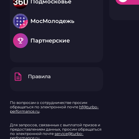
Подмосковье
МосМолодежь
emoji_events
Партнерские
description
Правила
По вопросам о сотрудничестве просим
обращаться по электронной почте
hf@turbo-
performance.ru
.
Для запросов, связанных с выплатой призов и
предоставлением данных, просим обращаться
по электронной почте
service@turbo-
performance.ru
.