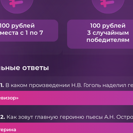
100 рублей
100 рублей
 места с 1 по 7
3 случайным
победителям
ьные ответы
1.
В каком произведении Н.В. Гоголь наделил 
евизор»
2.
Как зовут главную героиню пьесы А.Н. Остро
терина