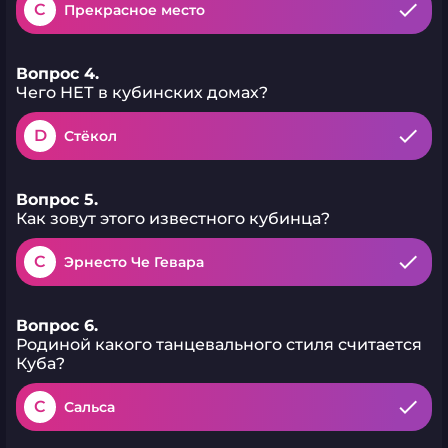
C
Прекрасное место
Вопрос 4.
Чего НЕТ в кубинских домах?
D
Стёкол
Вопрос 5.
Как зовут этого известного кубинца?
C
Эрнесто Че Гевара
Вопрос 6.
Родиной какого танцевального стиля считается
Куба?
C
Сальса