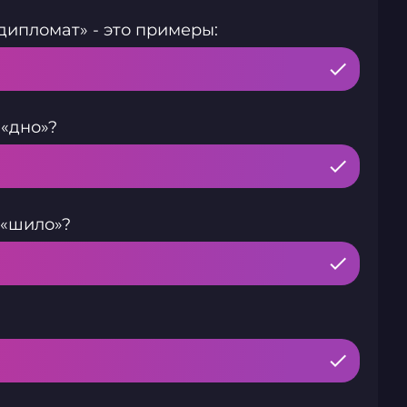
ипломат» - это примеры:
 «дно»?
 «шило»?