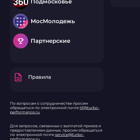
Подмосковье
МосМолодежь
emoji_events
Партнерские
description
Правила
По вопросам о сотрудничестве просим
обращаться по электронной почте
hf@turbo-
performance.ru
.
Для запросов, связанных с выплатой призов и
предоставлением данных, просим обращаться
по электронной почте
service@turbo-
performance.ru
.