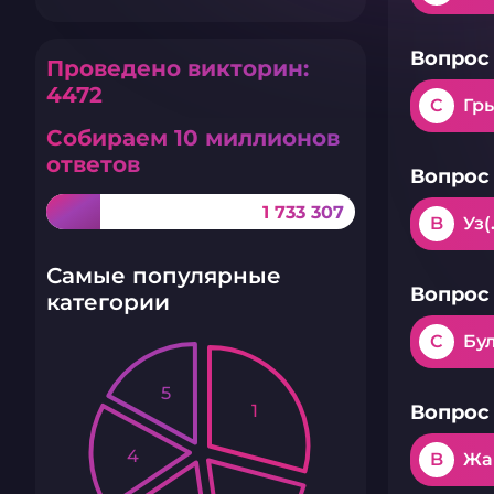
Вопрос 
Проведено викторин:
4472
C
Гры
Собираем 10 миллионов
ответов
Вопрос 
1 733 307
B
Уз
Самые популярные
Вопрос 
категории
C
Бу
5
1
Вопрос 
4
B
Жа