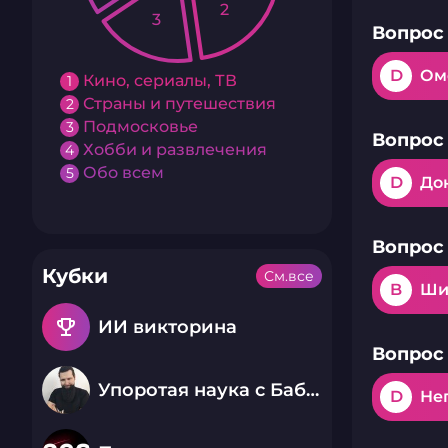
2
3
Вопрос 
D
Ом
Кино, сериалы, ТВ
1
Страны и путешествия
2
Подмосковье
3
Вопрос 
Хобби и развлечения
4
Обо всем
5
D
До
Вопрос 
Кубки
См.все
B
Ши
emoji_events
ИИ викторина
Вопрос 
Упоротая наука с Бабаем Лютым
D
Не