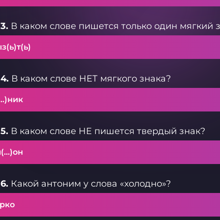
3.
В каком слове пишется только один мягкий 
з(ь)т(ь)
4.
В каком слове НЕТ мягкого знака?
(…)ник
5.
В каком слове НЕ пишется твердый знак?
л(…)он
6.
Какой антоним у слова «холодно»?
рко