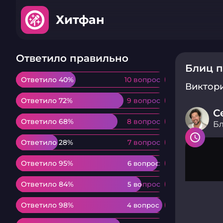
Хитфан
Ответило правильно
Блиц п
Ответило 40%
Ответило 40%
10 вопрос
10 вопрос
Виктор
Ответило 72%
Ответило 72%
9 вопрос
9 вопрос
С
Ответило 68%
Ответило 68%
8 вопрос
8 вопрос
Бл
Ответило 28%
Ответило 28%
7 вопрос
7 вопрос
Ответило 95%
Ответило 95%
6 вопрос
6 вопрос
Ответило 84%
Ответило 84%
5 вопрос
5 вопрос
Ответило 98%
Ответило 98%
4 вопрос
4 вопрос