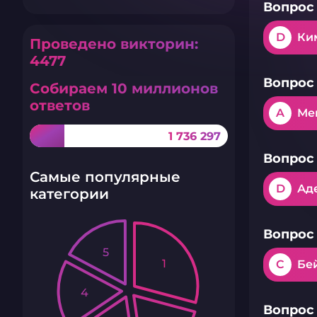
Вопрос 
D
Ки
Проведено викторин:
4477
Вопрос 
Собираем 10 миллионов
ответов
A
Ме
1 736 297
Вопрос 
Самые популярные
D
Ад
категории
Вопрос 
5
1
C
Бе
4
Вопрос 