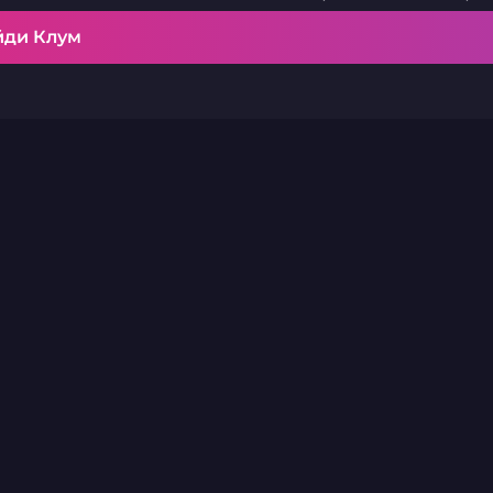
йди Клум