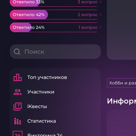
Ответило 33%
Ответило 33%
3 вопрос
3 вопрос
Ответило 42%
Ответило 42%
2 вопрос
2 вопрос
Ответило 24%
Ответило 24%
1 вопрос
1 вопрос
leaderboard
Топ участников
Хобби и ра
group
Участники
Информ
quiz
iКвесты
stacked_bar_chart
Статистика
24
Викторина 24