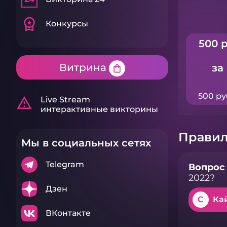
workspace_premium
Конкурсы
500 р
Витрина
за
shopping_bag
500 ру
warning_amber
Live Stream
интерактивные викторины
Правил
Мы в социальных сетях
Telegram
Вопрос 
2022?
Дзен
C
Ка
ВКонтакте