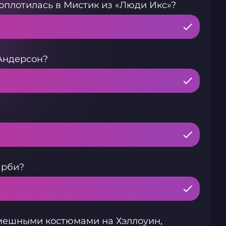
воплотилась в Мистик из «Люди Икс»?
Андерсон?
арби?
мешными костюмами на Хэллоуин,