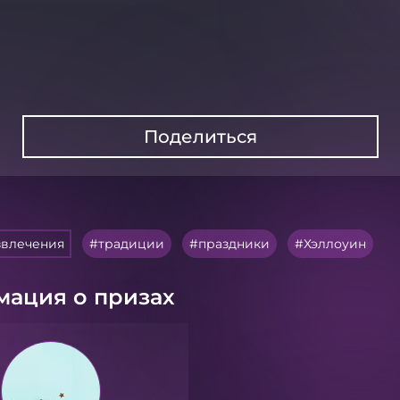
Поделиться
звлечения
традиции
праздники
Хэллоуин
ация о призах