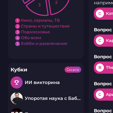
2
наприм
3
C
Кэ
Кино, сериалы, ТВ
1
Страны и путешествия
2
Вопрос 
Подмосковье
3
Обо всем
4
C
Ка
Хобби и развлечения
5
Вопрос 
B
Th
Кубки
См.все
emoji_events
ИИ викторина
Вопрос 
C
Ар
Упоротая наука с Бабаем Лютым
Вопрос 