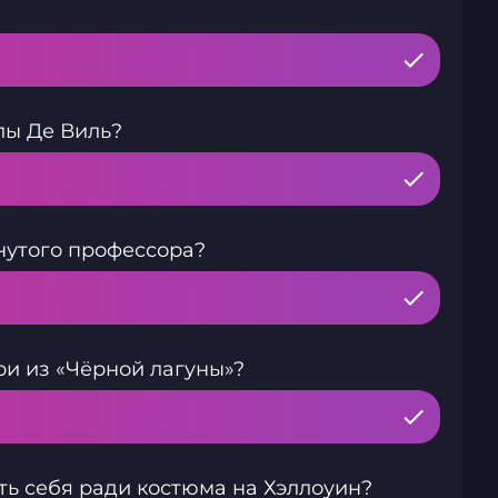
лы Де Виль?
нутого профессора?
и из «Чёрной лагуны»?
ь себя ради костюма на Хэллоуин?