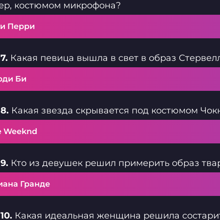
ер, костюмом микрофона?
ти Перри
7.
Какая певица вышла в свет в образ Стервел
рди Би
8.
Какая звезда скрывается под костюмом Чок
e Weeknd
9.
Кто из девушек решил примерить образ твар
иана Гранде
10.
Какая идеальная женщина решила состарит