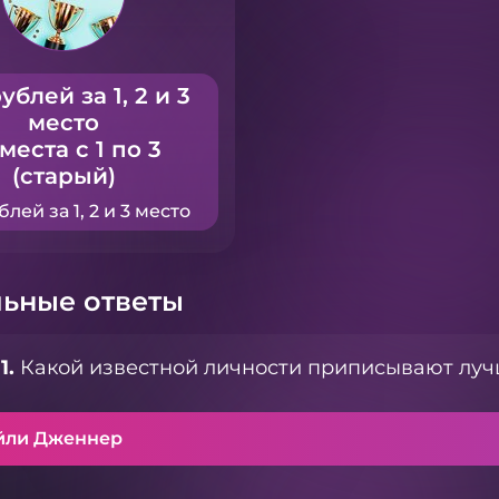
ублей за 1, 2 и 3
место
 места с 1 по 3
(старый)
блей за 1, 2 и 3 место
ьные ответы
1.
Какой известной личности приписывают луч
йли Дженнер