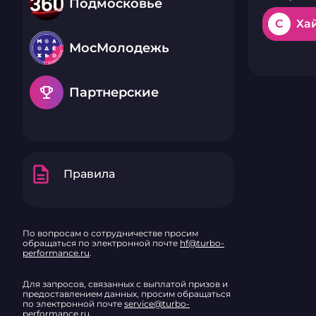
Подмосковье
C
Ха
МосМолодежь
emoji_events
Партнерские
description
Правила
По вопросам о сотрудничестве просим
обращаться по электронной почте
hf@turbo-
performance.ru
.
Для запросов, связанных с выплатой призов и
предоставлением данных, просим обращаться
по электронной почте
service@turbo-
performance.ru
.