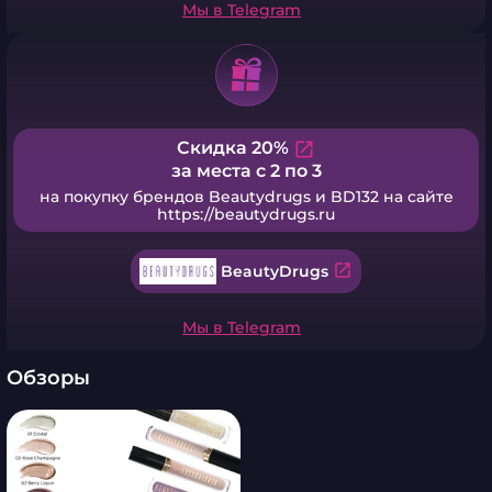
Мы в Telegram
Скидка 20%
open_in_new
за места с 2 по 3
на покупку брендов Beautydrugs и BD132 на сайте
https://beautydrugs.ru
open_in_new
BeautyDrugs
Мы в Telegram
Обзоры