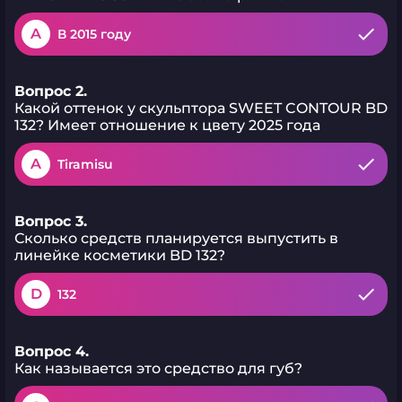
насыщенность и цвет. Они
легко снимаются обычными
A
В 2015 году
средствами для демакияжа
глаз. Оттенки жидких теней
от BEAUTYDRUGS
разнообразны, их легко
Вопрос 2.
можно комбинировать
Какой оттенок у скульптора SWEET CONTOUR BD
между собой и наслаивать,
132? Имеет отношение к цвету 2025 года
что расширяет границы
возможных образов. 01
Cristal - нежный, сияющий
A
Tiramisu
оттенок с легким
перламутровым эффектом.
02 Rose Champagne -
элегантный розоватый
Вопрос 3.
оттенок с золотистым
Сколько средств планируется выпустить в
блеском. 03 Berry Liquor -
линейке косметики BD 132?
матовый розово-бежевый
оттенок, идеален в виде
базы. 04 Plum Wine -
D
132
сияющий оттенок с
винными и сливовыми
нотами. 05 Cream –
рыжеватый базовый
Вопрос 4.
оттенок. 06 Coffee – матовый
Как называется это средство для губ?
глубокий коричневый
оттенок. 07 Latte – базовый
бежевый оттенок,