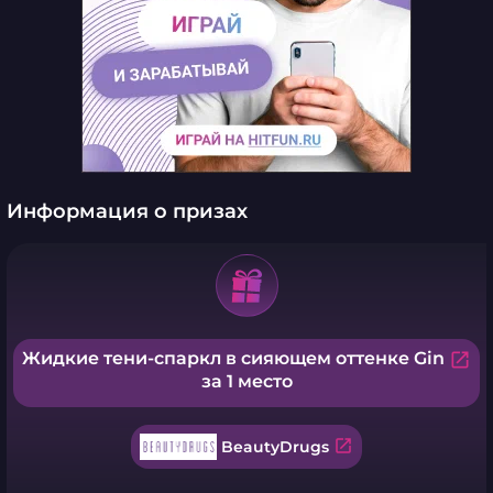
Информация о призах
Жидкие тени-спаркл в сияющем оттенке Gin
open_in_new
за 1 место
open_in_new
BeautyDrugs