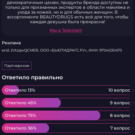
демократичным ценам, продукты бренда доступны не
только для признанных экспертов в области макияжа и
ухода за кожей, но и для обычных женщин. В
ассортименте BEAUTYDRUGS есть всё для того, чтобы
каждая девушка была прекрасна!
Мы в Telegram
Реклама
erid: 2VtzqwQCMER, ООО «БЬЮТИДРАГС.РУ», ИНН: 9704030470
Партнерские
Ответило правильно
Ответило 13%
Ответило 13%
10 вопрос
Ответило 45%
Ответило 45%
9 вопрос
Ответило 75%
Ответило 75%
8 вопрос
Ответило 36%
Ответило 36%
7 вопрос