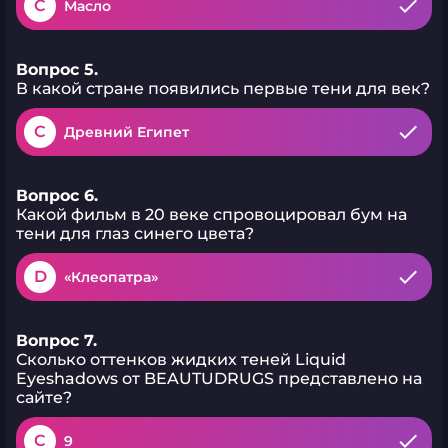
C
Масло
прекрасно подойдет для
дневного макияжа или в
качестве подложки. 08
Brandy – коричнево-
Вопрос 5.
бронзовый сияющий
В какой стране появились первые тени для век?
оттенок. 09 Gin – сложный
шиммерный оттенок,
состоящий из разноцветных
C
Древний Египет
переливающихся частиц.
Способ применения:
Нанесите тени на веко,
растушуйте кистью,
Вопрос 6.
аппликатором или
Какой фильм в 20 веке спровоцировал бум на
подушечками пальцев, и
тени для глаз синего цвета?
ваш образ готов! Для более
стойкого эффекта
используйте поверх сухие
D
«Клеопатра»
тени.
Вопрос 7.
Сколько оттенков жидких теней Liquid
Eyeshadows от BEAUTUDRUGS представлено на
сайте?
C
9