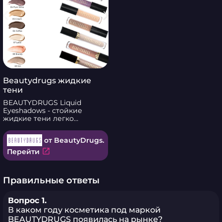
Beautydrugs жидкие
тени
BEAUTYDRUGS Liquid
Eyeshadows - стойкие
жидкие тени легко
наносятся на веки,
обеспечивая невероятно
от BeautyDrugs.
стойкое покрытие. Продукт
не западает в складочки и
open_in_new
Перейти
выравнивает веко. Можно
использовать как
самостоятельный продукт, а
Правильные ответы
также в качестве базы под
сухие текстуры. На
протяжении всего дня
Вопрос 1.
пигмент Liquid Eyeshadows
В каком году косметика под маркой
не осыпается и не
BEAUTYDRUGS появилась на рынке?
скатывается, сохраняя свою