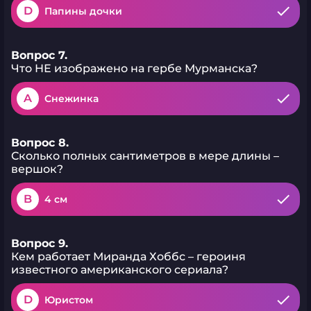
D
Папины дочки
Вопрос 7.
Что НЕ изображено на гербе Мурманска?
A
Снежинка
Вопрос 8.
Сколько полных сантиметров в мере длины –
вершок?
B
4 см
Вопрос 9.
Кем работает Миранда Хоббс – героиня
известного американского сериала?
D
Юристом