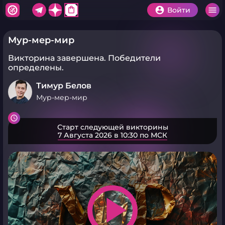
shopping_bag
Войти
Мур-мер-мир
Викторина завершена.
Победители
определены.
Тимур Белов
Мур-мер-мир
Старт следующей викторины
7 Августа 2026 в 10:30 по МСК
play_arrow