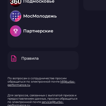
Подмосковье
МосМолодежь
emoji_events
Партнерские
description
Правила
По вопросам о сотрудничестве просим
обращаться по электронной почте
hf@turbo-
performance.ru
.
Для запросов, связанных с выплатой призов и
предоставлением данных, просим обращаться
по электронной почте
service@turbo-
performance.ru
.