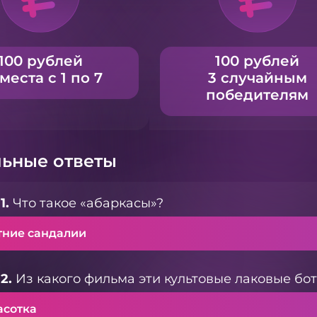
100 рублей
100 рублей
 места с 1 по 7
3 случайным
победителям
ьные ответы
1.
Что такое «абаркасы»?
тние сандалии
2.
Из какого фильма эти культовые лаковые бо
асотка