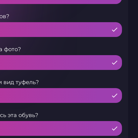
ов?
а фото?
и вид туфель?
сь эта обувь?