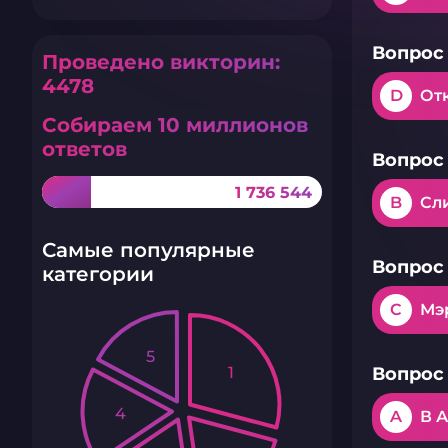
Вопрос 
Проведено викторин:
4478
D
От
Собираем 10 миллионов
ответов
Вопрос 
1 736 544
B
Сл
Самые популярные
Вопрос 
категории
C
Мэ
5
1
Вопрос 
4
A
В 