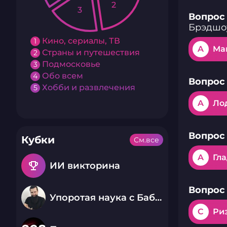
2
3
Вопрос 
Брэдшо
Кино, сериалы, ТВ
1
A
Man
Страны и путешествия
2
Подмосковье
3
Обо всем
4
Вопрос 
Хобби и развлечения
5
A
Ло
Вопрос 
Кубки
См.все
A
Гл
emoji_events
ИИ викторина
Вопрос 
Упоротая наука с Бабаем Лютым
C
Ри