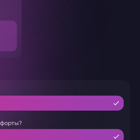
тфорты?