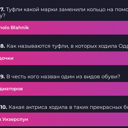
7.
Туфли какой марки заменили кольцо на помо
у?
olo Blahnik
8.
Как называются туфли, в которых ходила Одр
дочки
9.
В честь кого назван один из видов обуви?
адиаторов
10.
Какая актриса ходила в таких прекрасных 
з Уизерспун