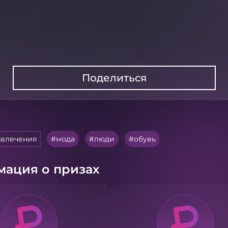
Поделиться
звлечения
мода
люди
обувь
ация о призах