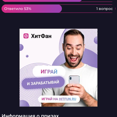
Ответило 53%
Ответило 53%
1 вопрос
Информация о призах