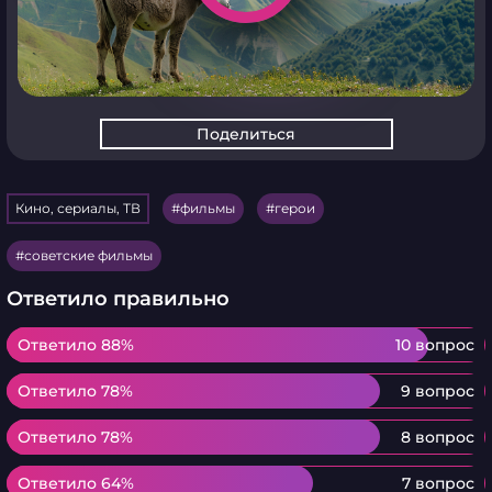
Поделиться
Кино, сериалы, ТВ
фильмы
герои
советские фильмы
Ответило правильно
Ответило 88%
Ответило 88%
10 вопрос
Ответило 78%
Ответило 78%
9 вопрос
Ответило 78%
Ответило 78%
8 вопрос
Ответило 64%
Ответило 64%
7 вопрос