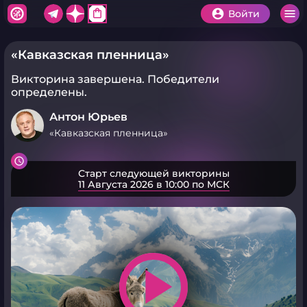
shopping_bag
Войти
«Кавказская пленница»
Викторина завершена.
Победители
определены.
Антон Юрьев
«Кавказская пленница»
Старт следующей викторины
11 Августа 2026 в 10:00 по МСК
play_arrow