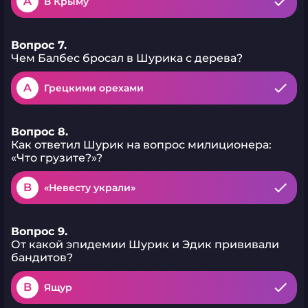
A
В Крыму
Вопрос 7.
Чем Балбес бросал в Шурика с дерева?
A
Грецкими орехами
Вопрос 8.
Как ответил Шурик на вопрос милиционера:
«Что грузите?»?
B
«Невесту украли»
Вопрос 9.
От какой эпидемии Шурик и Эдик прививали
бандитов?
B
Ящур