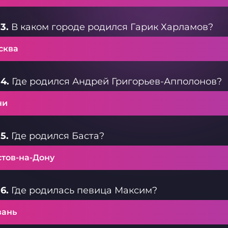
3.
В каком городе родился Гарик Харламов?
сква
4.
Где родился Андрей Григорьев-Апполонов?
чи
5.
Где родился Баста?
стов-на-Дону
6.
Где родилась певица Максим?
зань