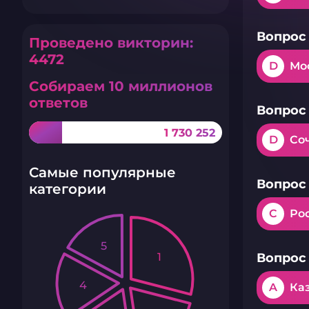
Вопрос 
Проведено викторин:
4472
D
Мо
Собираем 10 миллионов
ответов
Вопрос 
1 730 252
D
Со
Самые популярные
Вопрос 
категории
C
Ро
5
1
Вопрос 
4
A
Ка