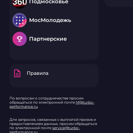
Подмосковье
МосМолодежь
emoji_events
Партнерские
description
Правила
По вопросам о сотрудничестве просим
обращаться по электронной почте
hf@turbo-
performance.ru
.
Для запросов, связанных с выплатой призов и
предоставлением данных, просим обращаться
по электронной почте
service@turbo-
performance.ru
.