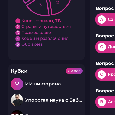
2
3
Вопрос 
A
Са
Кино, сериалы, ТВ
1
Страны и путешествия
2
Подмосковье
3
Вопрос 
Хобби и развлечения
4
Обо всем
5
C
Ди
Вопрос 
Кубки
См.все
C
Яр
emoji_events
ИИ викторина
Вопрос 
Упоротая наука с Бабаем Лютым
B
Ап