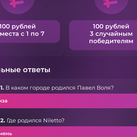
100 рублей
100 рублей
 места с 1 по 7
3 случайным
победителям
ьные ответы
1.
В каком городе родился Павел Воля?
нза
2.
Где родился Niletto?
мень