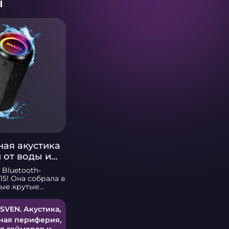
ы
ная акустика
 от воды и
ой SVEN PS-
 Bluetooth-
15! Она собрала в
мые крутые
шикарного звука
 басами до
 SVEN. Акустика,
азноцветной
та портативная
ная периферия,
но впечатлит