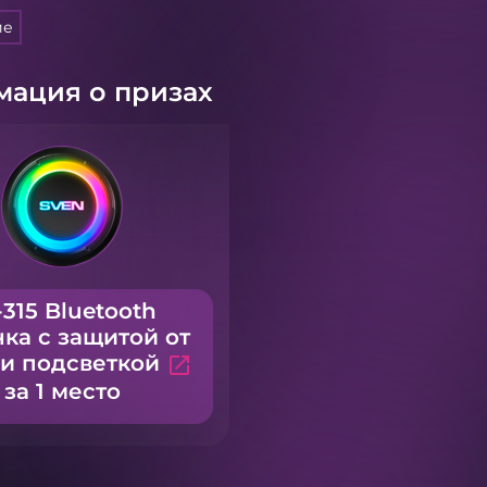
ие
ация о призах
-315 Bluetooth
ка с защитой от
 и подсветкой
open_in_new
за 1 место