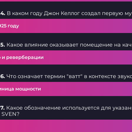
ь тоже не стоит
: литий-ионный
4.
В каком году Джон Келлог создал первую м
на 2200 мА·ч
ам долгие часы
перерыва. SVEN
925 году
 колонка для тех,
ниверсальность и
и на
ы.
5.
Какое влияние оказывает помещение на кач
о и реверберации
6.
Что означает термин "ватт" в контексте звук
иница мощности
7.
Какое обозначение используется для указан
к SVEN?