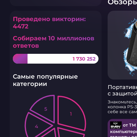
Обзор
Проведено викторин:
4472
Собираем 10 миллионов
ответов
1 730 252
Самые популярные
категории
Портатив
с защитой
подсветк
Знакомьтесь,
315
колонка PS-3
5
себе все са
1
фишки — от 
с глубокими
от ТМ
4
эффектной р
подсветки. Э
компьютер
акустика точ