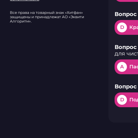
Все права на товарный знак «Хитфан»
Вопрос 
защищены и принадлежат АО «Эквити
Алгоритм».
D
Кр
Вопрос 
для чис
A
Па
Вопрос 
D
По