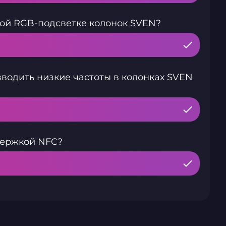
кой RGB-подсветке колонок SVEN?
водить низкие частоты в колонках SVEN
держкой NFC?