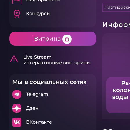
Партнерск
workspace_premium
Конкурсы
Информ
Витрина
shopping_bag
warning_amber
Live Stream
интерактивные викторины
Мы в социальных сетях
Ps
колон
Telegram
воды
Дзен
ВКонтакте