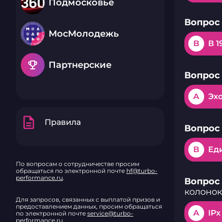
Подмосковье
автономност
волноваться
Вопрос 
аккумулятор 
обеспечит в
МосМолодежь
музыки без 
B
В 1
PS-315 — это
кто ценит у
не хочет идт
emoji_events
Партнерские
компромисс
Вопрос 
A
Эх
description
Правила
Вопрос 
B
Ед
По вопросам о сотрудничестве просим
обращаться по электронной почте
hf@turbo-
performance.ru
.
Вопрос 
колоно
Для запросов, связанных с выплатой призов и
предоставлением данных, просим обращаться
A
IPx
по электронной почте
service@turbo-
performance.ru
.