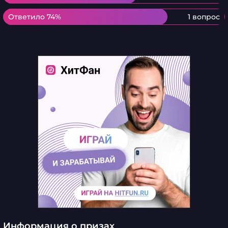
Ответило 74%
Ответило 74%
1 вопрос
Информация о призах