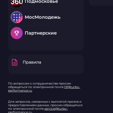
Подмосковье
МосМолодежь
emoji_events
Партнерские
description
Правила
По вопросам о сотрудничестве просим
обращаться по электронной почте
hf@turbo-
performance.ru
.
Для запросов, связанных с выплатой призов и
предоставлением данных, просим обращаться
по электронной почте
service@turbo-
performance.ru
.