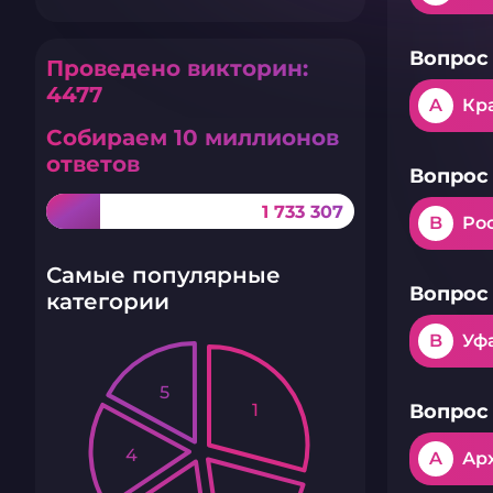
Вопрос 
Проведено викторин:
4477
A
Кр
Собираем 10 миллионов
ответов
Вопрос 
1 733 307
B
Ро
Самые популярные
Вопрос 
категории
B
Уф
5
1
Вопрос 
4
A
Ар