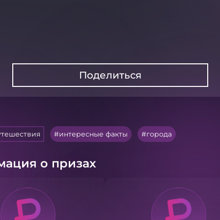
Поделиться
утешествия
интересные факты
города
ация о призах