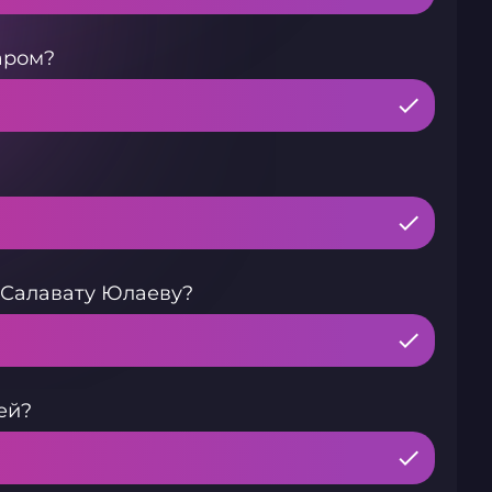
аром?
 Салавату Юлаеву?
ей?