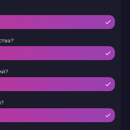
ства?
ий?
и?