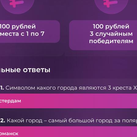
100 рублей
100 рублей
 места с 1 по 7
3 случайным
победителям
ьные ответы
1.
Символом какого города являются 3 креста 
стердам
2.
Какой город – самый большой город за поля
рманск