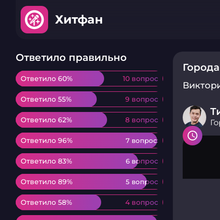
Хитфан
Ответило правильно
Города
Ответило 60%
Ответило 60%
10 вопрос
10 вопрос
Виктор
Ответило 55%
Ответило 55%
9 вопрос
9 вопрос
Т
Ответило 62%
Ответило 62%
8 вопрос
8 вопрос
Го
Ответило 96%
Ответило 96%
7 вопрос
7 вопрос
Ответило 83%
Ответило 83%
6 вопрос
6 вопрос
Ответило 89%
Ответило 89%
5 вопрос
5 вопрос
Ответило 58%
Ответило 58%
4 вопрос
4 вопрос