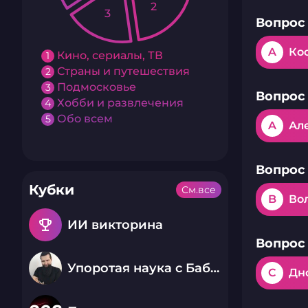
2
3
Вопрос 
A
Ко
Кино, сериалы, ТВ
1
Страны и путешествия
2
Подмосковье
3
Вопрос 
Хобби и развлечения
4
Обо всем
5
A
Ал
Вопрос 
Кубки
См.все
B
Во
emoji_events
ИИ викторина
Вопрос 
Упоротая наука с Бабаем Лютым
C
Дн