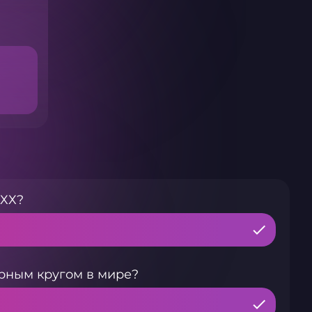
ХХХ?
рным кругом в мире?