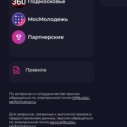
Подмосковье
МосМолодежь
emoji_events
Партнерские
description
Правила
По вопросам о сотрудничестве просим
обращаться по электронной почте
hf@turbo-
performance.ru
.
Для запросов, связанных с выплатой призов и
предоставлением данных, просим обращаться
по электронной почте
service@turbo-
performance.ru
.