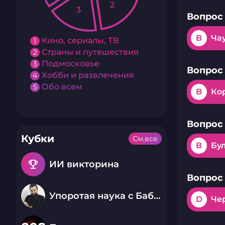
2
3
Вопрос 
B
Ча
Кино, сериалы, ТВ
1
Страны и путешествия
2
Подмосковье
3
Вопрос 
Хобби и развлечения
4
Обо всем
5
B
Ко
Вопрос 
Кубки
См.все
B
Бу
emoji_events
ИИ викторина
Вопрос 
Упоротая наука с Бабаем Лютым
D
Че