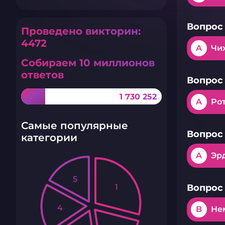
Вопрос 
Проведено викторин:
4472
A
Чи
Собираем 10 миллионов
ответов
Вопрос 
1 730 252
A
Ро
Самые популярные
Вопрос 
категории
A
Эр
5
1
Вопрос 
4
B
Не