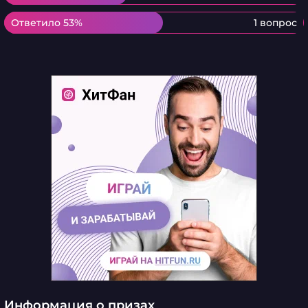
Ответило 53%
Ответило 53%
1 вопрос
Информация о призах