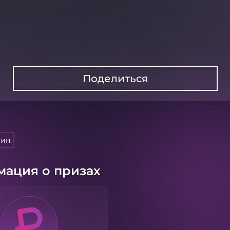
Поделиться
лин
ация о призах