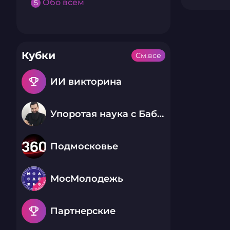
Обо всем
5
Кубки
См.все
emoji_events
ИИ викторина
Упоротая наука с Бабаем Лютым
Подмосковье
МосМолодежь
emoji_events
Партнерские