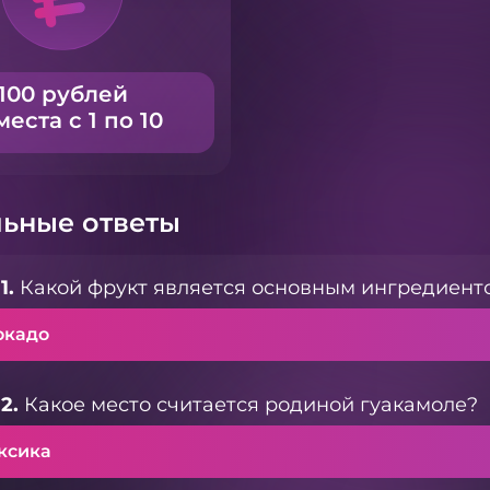
100 рублей
места с 1 по 10
ьные ответы
1.
Какой фрукт является основным ингредиент
окадо
2.
Какое место считается родиной гуакамоле?
ксика