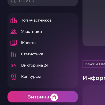
leaderboard
Топ участников
group
Участники
quiz
iКвесты
stacked_bar_chart
Статистика
Максим Ед
24
Викторина 24
workspace_premium
Конкурсы
Информ
Витрина
shopping_bag