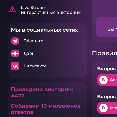
warning_amber
Live Stream
интерактивные викторины
за 
Мы в социальных сетях
Telegram
Правил
Дзен
ВКонтакте
Вопрос 
B
Ав
Проведено викторин:
4477
Вопрос 
Собираем 10 миллионов
D
Ме
ответов