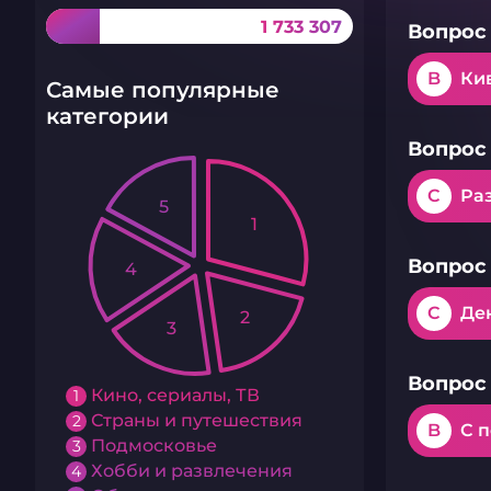
1 733 307
Вопрос 
B
Ки
Самые популярные
категории
Вопрос 
C
Ра
5
1
Вопрос 
4
C
Де
2
3
Вопрос 
Кино, сериалы, ТВ
1
Страны и путешествия
2
B
С 
Подмосковье
3
Хобби и развлечения
4