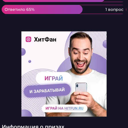
Ответило 65%
Ответило 65%
1 вопрос
Информация о призах