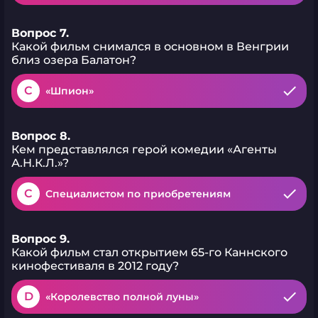
Вопрос 7.
Какой фильм снимался в основном в Венгрии
близ озера Балатон?
C
«Шпион»
Вопрос 8.
Кем представлялся герой комедии «Агенты
А.Н.К.Л.»?
C
Специалистом по приобретениям
Вопрос 9.
Какой фильм стал открытием 65-го Каннского
кинофестиваля в 2012 году?
D
«Королевство полной луны»