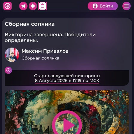
shopping_bag
Войти
Сборная солянка
Викторина завершена.
Победители
определены.
Максим Привалов
Сборная солянка
Старт следующей викторины
8 Августа 2026 в 17:19 по МСК
play_arrow