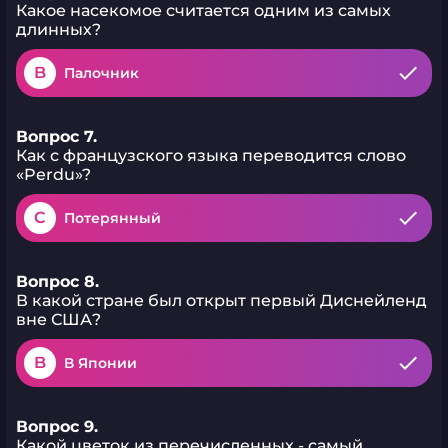
Какое насекомое считается одним из самых
длинных?
B
Палочник
Вопрос 7.
Как с французского языка переводится слово
«Perdu»?
C
Потерянный
Вопрос 8.
В какой стране был открыт первый Диснейленд
вне США?
B
В Японии
Вопрос 9.
Какой цветок из перечисленных - самый