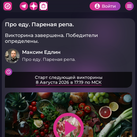
shopping_bag
Войти
Про еду. Пареная репа.
Викторина завершена.
Победители
определены.
Максим Едлин
Про еду. Пареная репа.
Старт следующей викторины
8 Августа 2026 в 17:19 по МСК
play_arrow