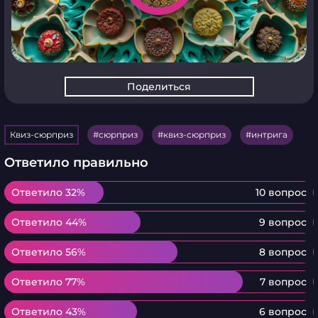
Поделиться
Квиз-сюрприз
сюрприз
квиз-сюрприз
интрига
Ответило правильно
Ответило 32%
Ответило 32%
10 вопрос
Ответило 44%
Ответило 44%
9 вопрос
Ответило 56%
Ответило 56%
8 вопрос
Ответило 77%
Ответило 77%
7 вопрос
Ответило 43%
Ответило 43%
6 вопрос