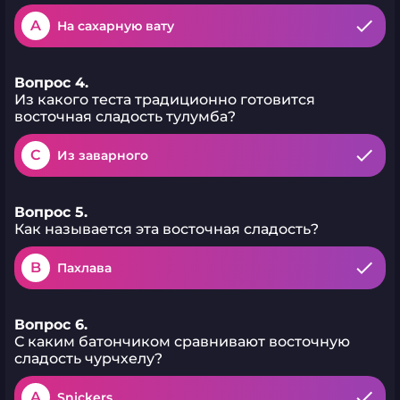
A
На сахарную вату
Вопрос 4.
Из какого теста традиционно готовится
восточная сладость тулумба?
C
Из заварного
Вопрос 5.
Как называется эта восточная сладость?
B
Пахлава
Вопрос 6.
С каким батончиком сравнивают восточную
сладость чурчхелу?
A
Snickers