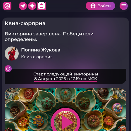
shopping_bag
Войти
Квиз-сюрприз
Викторина завершена.
Победители
определены.
Полина Жукова
Квиз-сюрприз
Старт следующей викторины
8 Августа 2026 в 17:19 по МСК
play_arrow