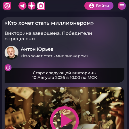
shopping_bag
Войти
«Кто хочет стать миллионером»
Викторина завершена.
Победители
определены.
Антон Юрьев
«Кто хочет стать миллионером»
Старт следующей викторины
10 Августа 2026 в 10:00 по МСК
play_arrow