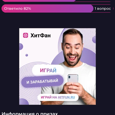
Ответило 82%
Ответило 82%
1 вопрос
Информация о призах