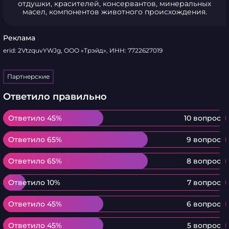
отдушки, красителей, консервантов, минеральных
масел, компонентов животного происхождения.
Реклама
erid: 2VtzquvYWJg, ООО «Трэйд», ИНН: 7722627019
Партнерские
Ответило правильно
Ответило 45%
Ответило 45%
10 вопрос
Ответило 65%
Ответило 65%
9 вопрос
Ответило 65%
Ответило 65%
8 вопрос
Ответило 10%
Ответило 10%
7 вопрос
Ответило 45%
Ответило 45%
6 вопрос
Ответило 45%
Ответило 45%
5 вопрос