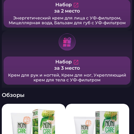
Набор
open_in_new
за 2 место
Энергетический крем для лица с УФ-фильтрoм,
Мицеллярная вода, Бальзам для губ с УФ-фильтром
Набор
open_in_new
за 3 место
Крем для рук и ногтей, Крем для ног, Укрепляющий
крем для тела с УФ-фильтром
Обзоры