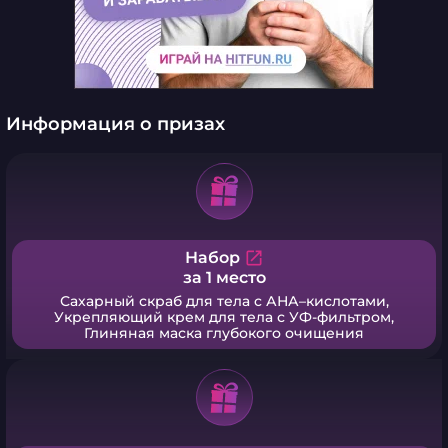
Информация о призах
Набор
open_in_new
за 1 место
Сахарный скраб для тела c АНА–кислотами,
Укрепляющий крем для тела с УФ-фильтром,
Глиняная маска глубокого очищения