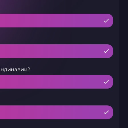
андинавии?