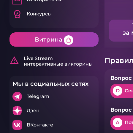
workspace_premium
Конкурсы
за 
Витрина
shopping_bag
warning_amber
Live Stream
Правил
интерактивные викторины
Вопрос 
Мы в социальных сетях
D
Се
Telegram
Вопрос 
Дзен
A
По
ВКонтакте