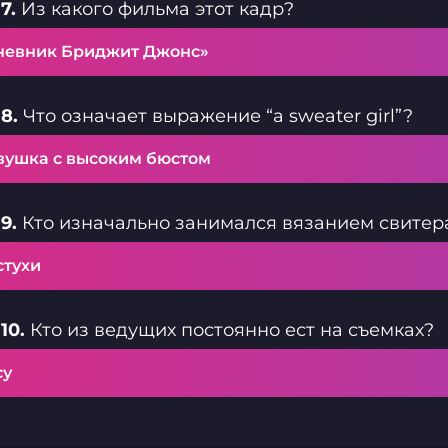
7.
Из какого фильма этот кадр?
невник Бриджит Джонс»
8.
Что означает выражение “a sweater girl”?
вушка с высоким бюстом
9.
Кто изначально занимался вязанием свитер
стухи
10.
Кто из ведущих постоянно ест на съемках?
су