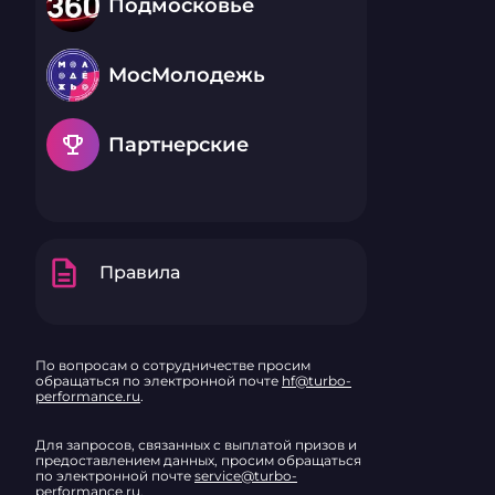
Подмосковье
МосМолодежь
emoji_events
Партнерские
description
Правила
По вопросам о сотрудничестве просим
обращаться по электронной почте
hf@turbo-
performance.ru
.
Для запросов, связанных с выплатой призов и
предоставлением данных, просим обращаться
по электронной почте
service@turbo-
performance.ru
.