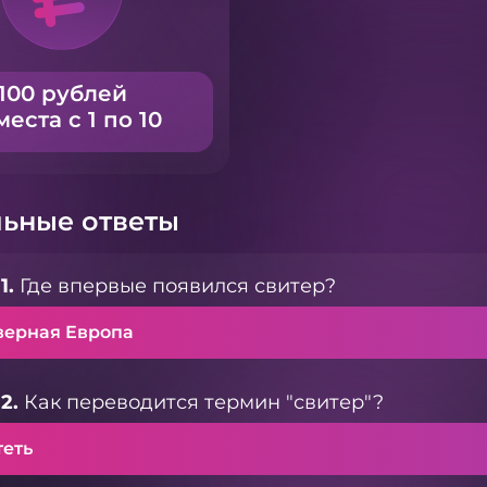
100 рублей
места с 1 по 10
ьные ответы
1.
Где впервые появился свитер?
верная Европа
2.
Как переводится термин "свитер"?
теть