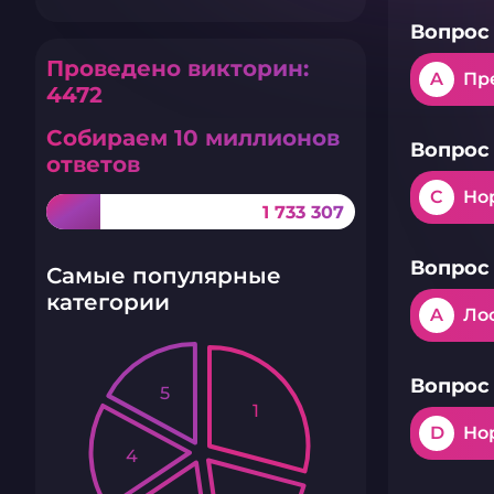
Вопрос 
Проведено викторин:
A
Пр
4472
Собираем 10 миллионов
Вопрос 
ответов
C
Но
1 733 307
Вопрос 
Самые популярные
категории
A
Ло
Вопрос 
5
1
D
Но
4