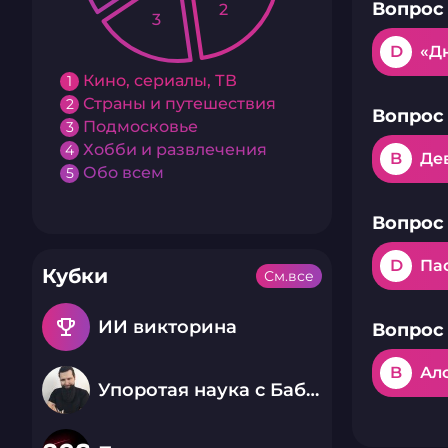
Вопрос 
2
3
D
«Д
Кино, сериалы, ТВ
1
Страны и путешествия
2
Вопрос 
Подмосковье
3
Хобби и развлечения
4
B
Де
Обо всем
5
Вопрос 
D
Па
Кубки
См.все
emoji_events
ИИ викторина
Вопрос 
B
Ал
Упоротая наука с Бабаем Лютым