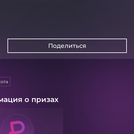
Поделиться
сота
ация о призах