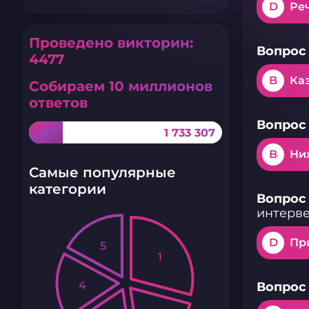
D
Ре
Проведено викторин:
Вопрос 
4477
B
Ка
Собираем 10 миллионов
ответов
Вопрос 
1 733 307
B
Ни
Самые популярные
категории
Вопрос 
интерв
D
Пр
5
1
4
Вопрос 