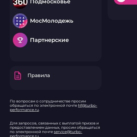
Подмосковье
МосМолодежь
emoji_events
Партнерские
description
Правила
По вопросам о сотрудничестве просим
обращаться по электронной почте
hf@turbo-
performance.ru
.
Для запросов, связанных с выплатой призов и
предоставлением данных, просим обращаться
по электронной почте
service@turbo-
performance.ru
.