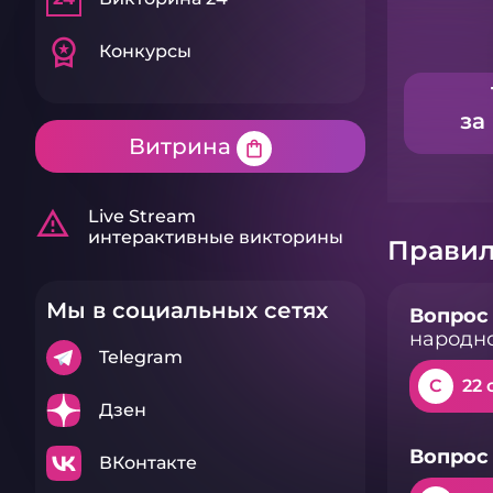
workspace_premium
Конкурсы
за
Витрина
shopping_bag
warning_amber
Live Stream
интерактивные викторины
Правил
Мы в социальных сетях
Вопрос 
народно
Telegram
C
22 
Дзен
Вопрос 
ВКонтакте