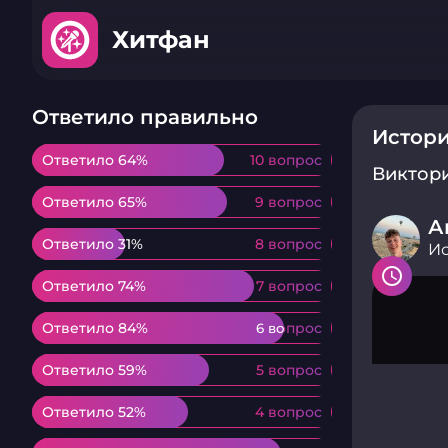
Хитфан
Ответило правильно
Истори
Ответило 64%
Ответило 64%
10 вопрос
10 вопрос
Виктор
Ответило 65%
Ответило 65%
9 вопрос
9 вопрос
А
Ответило 31%
Ответило 31%
8 вопрос
8 вопрос
Ис
Ответило 74%
Ответило 74%
7 вопрос
7 вопрос
Ответило 84%
Ответило 84%
6 вопрос
6 вопрос
Ответило 59%
Ответило 59%
5 вопрос
5 вопрос
Ответило 52%
Ответило 52%
4 вопрос
4 вопрос