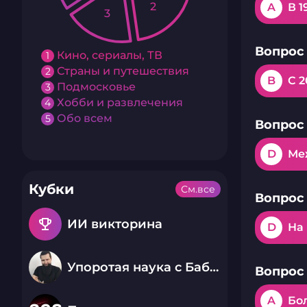
2
A
В 1
3
Вопрос 
Кино, сериалы, ТВ
1
Страны и путешествия
2
B
С 2
Подмосковье
3
Хобби и развлечения
4
Обо всем
5
Вопрос 
D
Ме
Кубки
См.все
Вопрос 
emoji_events
ИИ викторина
D
На
Упоротая наука с Бабаем Лютым
Вопрос 
A
Бол