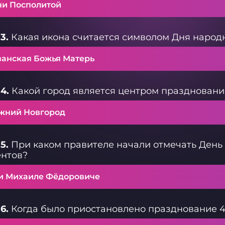
чи Посполитой
3.
Какая икона считается символом Дня народ
занская Божья Матерь
4.
Какой город является центром праздновани
жний Новгород
5.
При каком правителе начали отмечать День
ентов?
и Михаиле Фёдоровиче
6.
Когда было приостановлено празднование 4